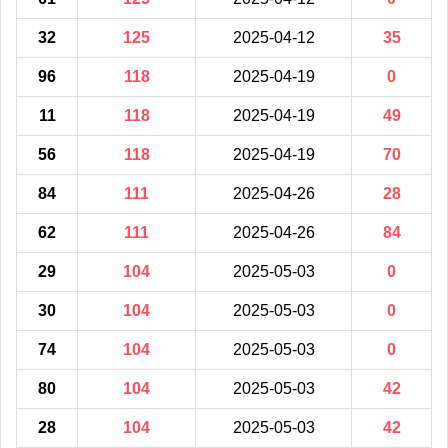
32
125
2025-04-12
35
96
118
2025-04-19
0
11
118
2025-04-19
49
56
118
2025-04-19
70
84
111
2025-04-26
28
62
111
2025-04-26
84
29
104
2025-05-03
0
30
104
2025-05-03
0
74
104
2025-05-03
0
80
104
2025-05-03
42
28
104
2025-05-03
42