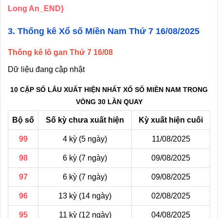
Long An_END}
3. Thống kê Xổ số Miền Nam Thứ 7 16/08/2025
Thống kê lô gan Thứ 7 16/08
Dữ liệu đang cập nhật
10 CẶP SỐ LÂU XUẤT HIỆN NHẤT XỔ SỐ MIỀN NAM TRONG
VÒNG 30 LẦN QUAY
Bộ số
Số kỳ chưa xuất hiện
Kỳ xuất hiện cuối
99
4 kỳ (5 ngày)
11/08/2025
98
6 kỳ (7 ngày)
09/08/2025
97
6 kỳ (7 ngày)
09/08/2025
96
13 kỳ (14 ngày)
02/08/2025
95
11 kỳ (12 ngày)
04/08/2025