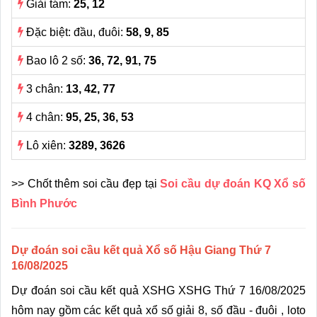
Giải tám:
25, 12
Đặc biệt: đầu, đuôi:
58, 9, 85
Bao lô 2 số:
36, 72, 91, 75
3 chân:
13, 42, 77
4 chân:
95, 25, 36, 53
Lô xiên:
3289, 3626
>> Chốt thêm soi cầu đẹp tại
Soi cầu dự đoán KQ Xổ số
Bình Phước
Dự đoán soi cầu kết quả Xổ số Hậu Giang Thứ 7
16/08/2025
Dự đoán soi cầu kết quả XSHG
XSHG Thứ 7 16/08/2025
hôm nay gồm các kết quả xổ số giải 8, số đầu - đuôi , loto