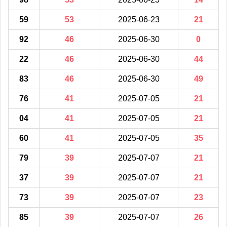
59
53
2025-06-23
21
92
46
2025-06-30
0
22
46
2025-06-30
44
83
46
2025-06-30
49
76
41
2025-07-05
21
04
41
2025-07-05
21
60
41
2025-07-05
35
79
39
2025-07-07
21
37
39
2025-07-07
21
73
39
2025-07-07
23
85
39
2025-07-07
26