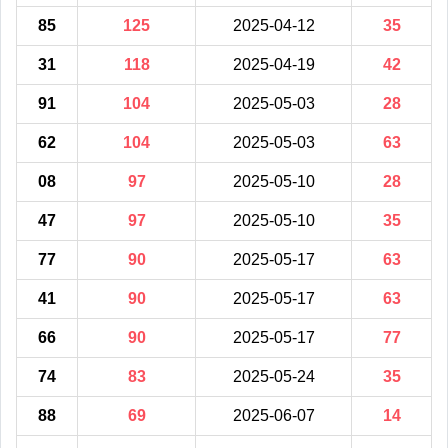
85
125
2025-04-12
35
31
118
2025-04-19
42
91
104
2025-05-03
28
62
104
2025-05-03
63
08
97
2025-05-10
28
47
97
2025-05-10
35
77
90
2025-05-17
63
41
90
2025-05-17
63
66
90
2025-05-17
77
74
83
2025-05-24
35
88
69
2025-06-07
14