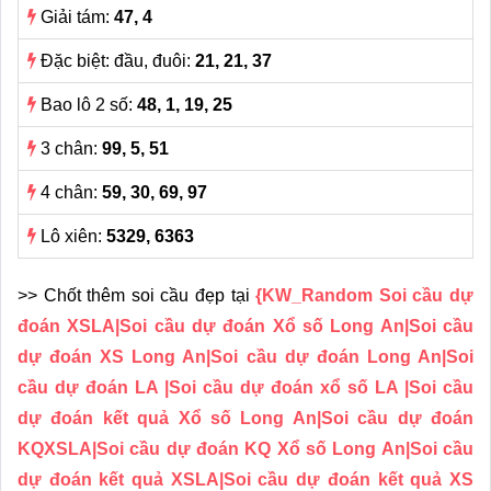
Giải tám:
47, 4
Đặc biệt: đầu, đuôi:
21, 21, 37
Bao lô 2 số:
48, 1, 19, 25
3 chân:
99, 5, 51
4 chân:
59, 30, 69, 97
Lô xiên:
5329, 6363
>> Chốt thêm soi cầu đẹp tại
{KW_Random Soi cầu dự
đoán XSLA|Soi cầu dự đoán Xổ số Long An|Soi cầu
dự đoán XS Long An|Soi cầu dự đoán Long An|Soi
cầu dự đoán LA |Soi cầu dự đoán xổ số LA |Soi cầu
dự đoán kết quả Xổ số Long An|Soi cầu dự đoán
KQXSLA|Soi cầu dự đoán KQ Xổ số Long An|Soi cầu
dự đoán kết quả XSLA|Soi cầu dự đoán kết quả XS