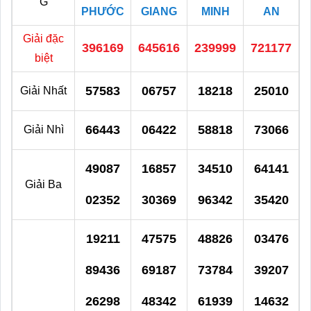
G
PHƯỚC
GIANG
MINH
AN
Giải đặc
396169
645616
239999
721177
biệt
57583
06757
18218
25010
Giải Nhất
66443
06422
58818
73066
Giải Nhì
49087
16857
34510
64141
Giải Ba
02352
30369
96342
35420
19211
47575
48826
03476
89436
69187
73784
39207
26298
48342
61939
14632