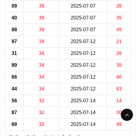
09
39
2025-07-07
28
40
39
2025-07-07
35
88
39
2025-07-07
49
97
34
2025-07-12
21
31
34
2025-07-12
26
89
34
2025-07-12
35
66
34
2025-07-12
40
44
34
2025-07-12
63
56
32
2025-07-14
14
87
32
2025-07-14
30
69
32
2025-07-14
49