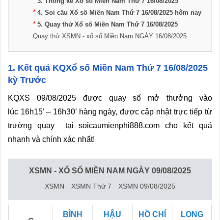
3. Thống kê Xổ số Miền Nam Thứ 7 16/08/2025
4. Soi cầu Xổ số Miền Nam Thứ 7 16/08/2025 hôm nay
5. Quay thử Xổ số Miền Nam Thứ 7 16/08/2025
Quay thử XSMN - xổ số Miền Nam NGÀY 16/08/2025
1. Kết quả KQXổ số Miền Nam Thứ 7 16/08/2025
kỳ Trước
KQXS 09/08/2025
được quay số mở thưởng vào
lúc
16h15’ – 16h30’
hàng ngày, được cập nhật trực tiếp từ
trường quay tại soicaumienphi888.com cho kết quả
nhanh và chính xác nhất!
XSMN - XỔ SỐ MIỀN NAM NGÀY 09/08/2025
XSMN
XSMN Thứ 7
XSMN 09/08/2025
BÌNH
HẬU
HỒ CHÍ
LONG