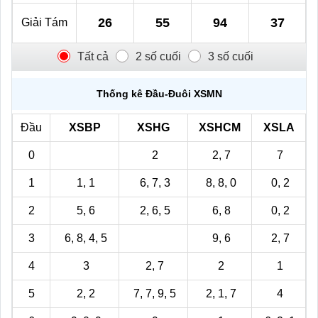
26
55
94
37
Giải Tám
Tất cả
2 số cuối
3 số cuối
Thống kê Đầu-Đuôi
XSMN
Đầu
XSBP
XSHG
XSHCM
XSLA
0
2
2, 7
7
1
1, 1
6, 7, 3
8, 8, 0
0, 2
2
5, 6
2, 6, 5
6, 8
0, 2
3
6, 8, 4, 5
9, 6
2, 7
4
3
2, 7
2
1
5
2, 2
7, 7, 9, 5
2, 1, 7
4