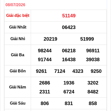
08/07/2026
51149
Giải đặc biệt
06423
Giải Nhất
20219
51999
Giải Nhì
98244
06218
96911
Giải Ba
91744
16438
39038
9261
7124
4323
9250
Giải Bốn
2686
1936
3202
Giải Năm
2311
6724
8482
806
831
858
Giải Sáu