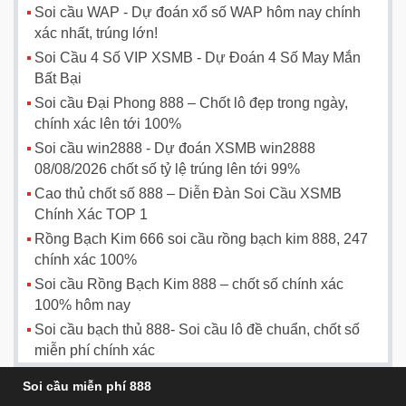
Soi cầu WAP - Dự đoán xổ số WAP hôm nay chính
xác nhất, trúng lớn!
Soi Cầu 4 Số VIP XSMB - Dự Đoán 4 Số May Mắn
Bất Bại
Soi cầu Đại Phong 888 – Chốt lô đẹp trong ngày,
chính xác lên tới 100%
Soi cầu win2888 - Dự đoán XSMB win2888
08/08/2026 chốt số tỷ lệ trúng lên tới 99%
Cao thủ chốt số 888 – Diễn Đàn Soi Cầu XSMB
Chính Xác TOP 1
Rồng Bạch Kim 666 soi cầu rồng bạch kim 888, 247
chính xác 100%
Soi cầu Rồng Bạch Kim 888 – chốt số chính xác
100% hôm nay
Soi cầu bạch thủ 888- Soi cầu lô đề chuẩn, chốt số
miễn phí chính xác
Soi cầu miễn phí 888