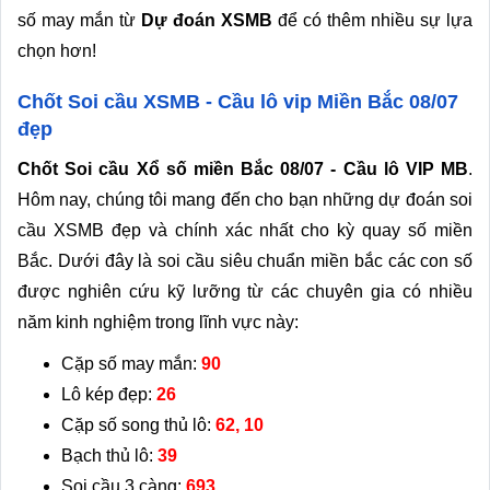
số may mắn từ
Dự đoán XSMB
để có thêm nhiều sự lựa
chọn hơn!
Chốt Soi cầu XSMB - Cầu lô vip Miền Bắc 08/07
đẹp
Chốt Soi cầu Xổ số miền Bắc 08/07 - Cầu lô VIP MB
.
Hôm nay, chúng tôi mang đến cho bạn những dự đoán soi
cầu XSMB đẹp và chính xác nhất cho kỳ quay số miền
Bắc. Dưới đây là soi cầu siêu chuẩn miền bắc các con số
được nghiên cứu kỹ lưỡng từ các chuyên gia có nhiều
năm kinh nghiệm trong lĩnh vực này:
Cặp số may mắn:
90
Lô kép đẹp:
26
Cặp số song thủ lô:
62, 10
Bạch thủ lô:
39
Soi cầu 3 càng:
693