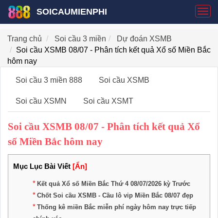
SOICAUMIENPHI
T
o
g
Trang chủ
Soi cầu 3 miền
Dự đoán XSMB
g
Soi cầu XSMB 08/07 - Phân tích kết quả Xổ số Miền Bắc
l
hôm nay
e
Soi cầu 3 miền 888
Soi cầu XSMB
n
a
Soi cầu XSMN
Soi cầu XSMT
v
i
Soi cầu XSMB 08/07 - Phân tích kết quả Xổ
g
a
số Miền Bắc hôm nay
t
i
Mục Lục Bài Viết
[Ẩn]
o
n
Kết quả Xổ số Miền Bắc Thứ 4 08/07/2026 kỳ Trước
Chốt Soi cầu XSMB - Cầu lô vip Miền Bắc 08/07 đẹp
Thống kê miền Bắc miễn phí ngày hôm nay trực tiếp