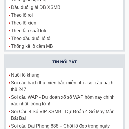
Đầu đuôi giải ĐB XSMB
Theo lô rơi
Theo lô xiên
Theo tần suất loto
Theo đầu đuôi lô tô
Thống kê lô câm MB
TIN NỔI BẬT
Nuôi lô khung
Soi cầu bạch thủ miền bắc miễn phí​ - soi cầu bạch
thủ​ 247
Soi cầu WAP - Dự đoán xổ số WAP hôm nay chính
xác nhất, trúng lớn!
Soi Cầu 4 Số VIP XSMB - Dự Đoán 4 Số May Mắn
Bất Bại
Soi cầu Đại Phong 888 – Chốt lô đẹp trong ngày,