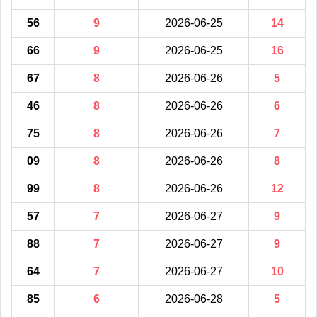
56
9
2026-06-25
14
66
9
2026-06-25
16
67
8
2026-06-26
5
46
8
2026-06-26
6
75
8
2026-06-26
7
09
8
2026-06-26
8
99
8
2026-06-26
12
57
7
2026-06-27
9
88
7
2026-06-27
9
64
7
2026-06-27
10
85
6
2026-06-28
5