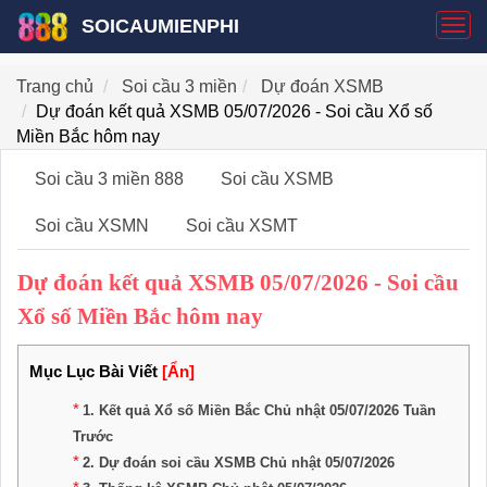
SOICAUMIENPHI
T
o
g
Trang chủ
Soi cầu 3 miền
Dự đoán XSMB
g
Dự đoán kết quả XSMB 05/07/2026 - Soi cầu Xổ số
l
Miền Bắc hôm nay
e
Soi cầu 3 miền 888
Soi cầu XSMB
n
a
Soi cầu XSMN
Soi cầu XSMT
v
i
Dự đoán kết quả XSMB 05/07/2026 - Soi cầu
g
a
Xổ số Miền Bắc hôm nay
t
i
Mục Lục Bài Viết
[Ẩn]
o
n
1. Kết quả Xổ số Miền Bắc Chủ nhật 05/07/2026 Tuần
Trước
2. Dự đoán soi cầu XSMB Chủ nhật 05/07/2026