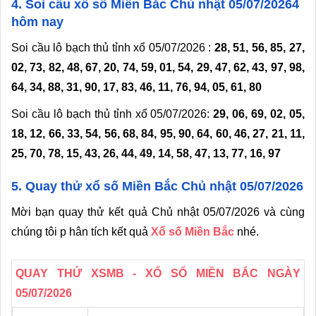
4. Soi cầu xổ số Miền Bắc Chủ nhật 05/07/20264
hôm nay
Soi cầu lô bạch thủ tỉnh xổ 05/07/2026 :
28, 51, 56, 85, 27,
02, 73, 82, 48, 67, 20, 74, 59, 01, 54, 29, 47, 62, 43, 97, 98,
64, 34, 88, 31, 90, 17, 83, 46, 11, 76, 94, 05, 61, 80
Soi cầu lô bạch thủ tỉnh xổ 05/07/2026:
29, 06, 69, 02, 05,
18, 12, 66, 33, 54, 56, 68, 84, 95, 90, 64, 60, 46, 27, 21, 11,
25, 70, 78, 15, 43, 26, 44, 49, 14, 58, 47, 13, 77, 16, 97
5. Quay thử xổ số Miền Bắc Chủ nhật 05/07/2026
Mời bạn quay thử kết quả Chủ nhật 05/07/2026 và cùng
chúng tôi p hân tích kết quả
Xổ số Miền Bắc
nhé.
QUAY THỬ XSMB - XỔ SỐ MIỀN BẮC NGÀY
05/07/2026