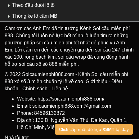
Theo đầu đuôi lô tô
Thống kê lô câm MB
Cảm ơn các Anh Em đã tin tưởng Kênh Soi cầu miễn phí
888. Chúng tôi luôn nỗ lực hết mình là luôn tìm ra những
phương pháp soi cầu miễn phi tốt nhất để phục vụ Anh
Em. Lời cảm ơn đến các chuyên gia đến
soi cầu 247 chính
xác 100
, rồng bạch kim, soi cầu wrap đã cùng đồng hành
hỗ trợ soi cầu xổ số 888 miễn phí.
© 2022
Soicaumienphi888.com
- Kênh Soi cầu miễn phí
888 xổ số 3 miền chuẩn tỷ lệ về cao
Giới thiệu
-
Điều
khoản
-
Chính sách
-
Liên hệ
Website: https://soicaumienphi888.com/
Email:
soicaumienphi888.com@gmail.com
Phone: 84596132872
Địa chỉ: 130 Đ. Nguyễn Văn Thủ, Đa Kao, Quận 1,
Hồ Chí Minh, Việt Nam
Click cập nhật dữ liệu
XSMT
tại đây
Nhà tài trợ: