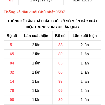
89
2 kỳ (3 ngày)
02/07/2026
Thống kê đầu đuôi Chủ nhật 05/07
THỐNG KÊ TẦN XUẤT ĐẦU ĐUÔI XỔ SỐ MIỀN BẮC XUẤT
HIỆN TRONG VÒNG 30 LẦN QUAY
Bộ số
Lần xuất hiện
Bộ số
Lần xuất hiện
51
2 lần
83
2 lần
65
2 lần
80
1 lần
84
1 lần
03
1 lần
32
1 lần
00
1 lần
14
1 lần
93
1 lần
78
1 lần
05
1 lần
08
1 lần
89
1 lần