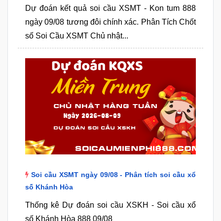
Dự đoán kết quả soi cầu XSMT - Kon tum 888
ngày 09/08 tương đôi chính xác. Phân Tích Chốt
số Soi Cầu XSMT Chủ nhật...
Soi cầu XSMT ngày 09/08 - Phân tích soi cầu xổ
số Khánh Hòa
Thống kê Dự đoán soi cầu XSKH - Soi cầu xổ
số Khánh Hòa 888 09/08