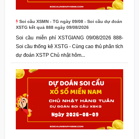
Soi cầu XSMN - TG ngày 09/08 - Soi cầu dự đoán
XSTG kết quả 888 ngày 09/08/2026
Soi cầu miễn phí XSTGIANG 09/08/2026 888-
Soi cầu thống kê XSTG - Cùng cao thủ phân tích
dự đoán XSTP Chủ nhật hôm...