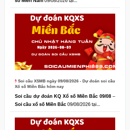
số Miền Nam
09/08/2026 tại...
Soi cầu XSMB ngày 09/08/2026 - Dự đoán soi cầu
Xổ số Miền Bắc hôm nay
Soi cầu dự đoán KQ Xổ số Miền Bắc 09/08
–
Soi cầu xổ số Miền Bắc
09/08/2026 tại...