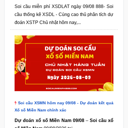
Soi cầu miễn phí XSDLAT ngày 09/08 888- Soi
cầu thống kê XSDL - Cùng cao thủ phân tích dự
đoán XSTP Chủ nhật hôm nay,...
Soi cầu XSMN hôm nay 09/08 - Dự đoán kết quả
Xổ số Miền Nam chính xác
Dự đoán xổ số Miền Nam 09/08
–
Soi cầu xổ