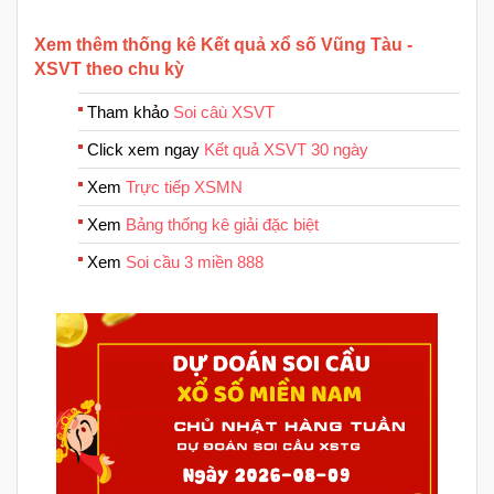
Xem thêm thống kê Kết quả xổ số Vũng Tàu -
XSVT theo chu kỳ
Tham khảo
Soi câù XSVT
Click xem ngay
Kết quả XSVT 30 ngày
Xem
Trực tiếp XSMN
Xem
Bảng thống kê giải đặc biệt
Xem
Soi cầu 3 miền 888