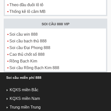
Theo đầu đuôi lô tô
Thống kê lô câm MB
SOI CẦU 888 VIP
Soi cầu win 888
Soi cầu bạch thủ 888
Soi cầu Đại Phong 888
Cao thủ chốt số 888
Rồng Bạch Kim
Soi cầu Rồng Bạch Kim 888
Soi cầu miễn phí 888
KQXS miền Bắc
KQXS miền Nam
Trung miền Trung