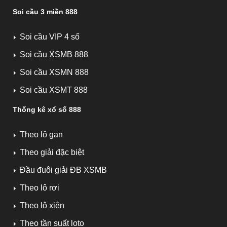
Soi cầu 3 miền 888
Soi cầu VIP 4 số
Soi cầu XSMB 888
Soi cầu XSMN 888
Soi cầu XSMT 888
Thống kê xổ số 888
Theo lô gan
Theo giải đặc biệt
Đầu đuôi giải ĐB XSMB
Theo lô rơi
Theo lô xiên
Theo tần suất loto