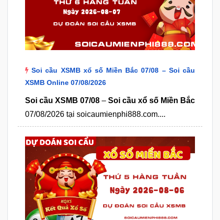
Soi cầu XSMB xổ số Miền Bắc 07/08 – Soi cầu
XSMB Online 07/08/2026
Soi cầu XSMB 07/08
–
Soi cầu xổ số Miền Bắc
07/08/2026 tại soicaumienphi888.com....