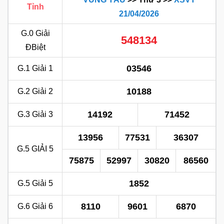
Tỉnh
21/04/2026
G.0
Giải
548134
ĐBiệt
03546
G.1
Giải 1
10188
G.2
Giải 2
14192
71452
G.3
Giải 3
13956
77531
36307
G.5
GIẢI 5
75875
52997
30820
86560
1852
G.5
Giải 5
8110
9601
6870
G.6
Giải 6