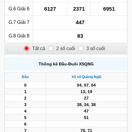
6127
2371
6951
G.6
Giải 6
447
G.7
Giải 7
83
G.8
Giải 8
Tất cả
2 số cuối
3 số cuối
Thống kê Đầu-Đuôi
XSQNG
Đầu
Xổ số Quảng Ngãi
0
04, 07, 04
1
13, 19
2
27
3
38, 34, 38
4
47
5
51
6
7
70, 71