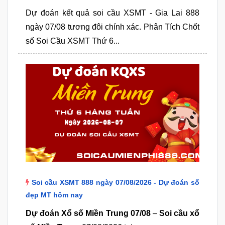
Dự đoán kết quả soi cầu XSMT - Gia Lai 888
ngày 07/08 tương đôi chính xác. Phân Tích Chốt
số Soi Cầu XSMT Thứ 6...
Soi cầu XSMT 888 ngày 07/08/2026 - Dự đoán số
đẹp MT hôm nay
Dự đoán Xổ số Miền Trung 07/08
–
Soi cầu xổ