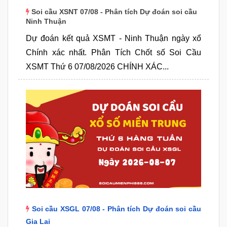
Soi cầu XSNT 07/08 - Phân tích Dự đoán soi cầu
Ninh Thuận
Dự đoán kết quả XSMT - Ninh Thuận ngày xổ
Chính xác nhất. Phân Tích Chốt số Soi Cầu
XSMT Thứ 6 07/08/2026 CHÍNH XÁC...
Soi cầu XSGL 07/08 - Phân tích Dự đoán soi cầu
Gia Lai