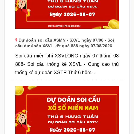
Dự đoán soi cầu XSMN - SXVL ngày 07/08 - Soi
cầu dự đoán XSVL kết quả 888 ngày 07/08/2026
Soi cầu miễn phí XSVLONG ngày 07 tháng 08
888- Soi cầu thống kê XSVL - Cùng cao thủ
thống kê dự đoán XSTP Thứ 6 hôm...