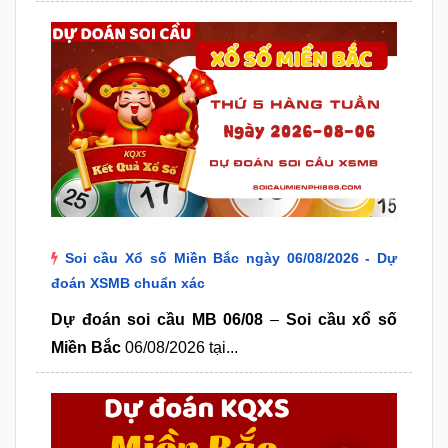
Soi cầu Xổ số Miền Bắc ngày 06/08/2026 - Dự
đoán XSMB chuẩn xác
Dự đoán soi cầu MB 06/08
–
Soi cầu xổ số
Miền Bắc
06/08/2026 tại...