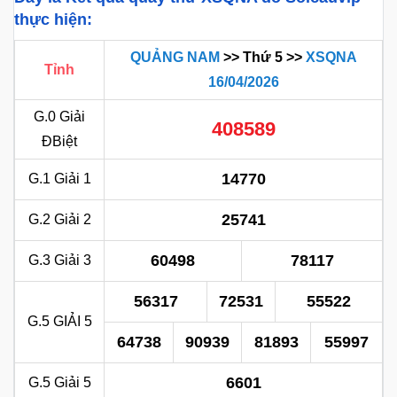
thực hiện:
QUẢNG NAM
>> Thứ 5 >>
XSQNA
Tỉnh
16/04/2026
G.0
Giải
408589
ĐBiệt
14770
G.1
Giải 1
25741
G.2
Giải 2
60498
78117
G.3
Giải 3
56317
72531
55522
G.5
GIẢI 5
64738
90939
81893
55997
6601
G.5
Giải 5