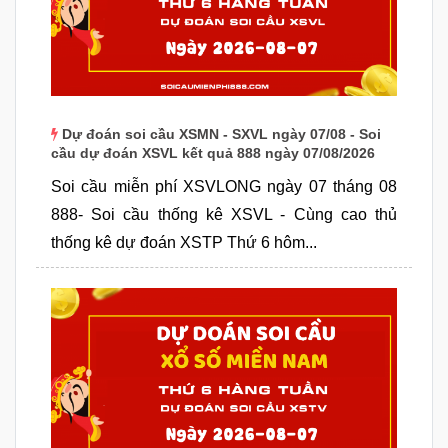
Dự đoán soi cầu XSMN - SXVL ngày 07/08 - Soi
cầu dự đoán XSVL kết quả 888 ngày 07/08/2026
Soi cầu miễn phí XSVLONG ngày 07 tháng 08
888- Soi cầu thống kê XSVL - Cùng cao thủ
thống kê dự đoán XSTP Thứ 6 hôm...