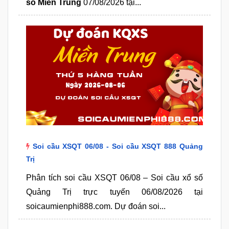
số Miền Trung
07/08/2026 tại...
Soi cầu XSQT 06/08 - Soi cầu XSQT 888 Quảng
Trị
Phân tích soi cầu XSQT 06/08 – Soi cầu xổ số
Quảng Trị trực tuyến 06/08/2026 tại
soicaumienphi888.com. Dự đoán soi...