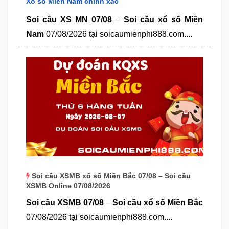
Xổ số Miền Nam chính xác
Soi cầu XS MN 07/08
–
Soi cầu xổ số Miền
Nam
07/08/2026 tại soicaumienphi888.com....
Soi cầu XSMB xổ số Miền Bắc 07/08 – Soi cầu
XSMB Online 07/08/2026
Soi cầu XSMB 07/08
–
Soi cầu xổ số Miền Bắc
07/08/2026 tại soicaumienphi888.com....