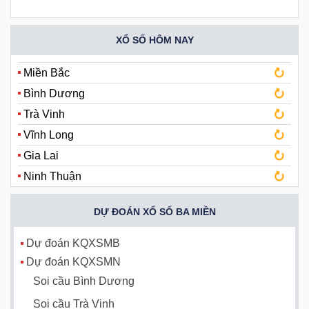
XỔ SỐ HÔM NAY
Miền Bắc
Bình Dương
Trà Vinh
Vĩnh Long
Gia Lai
Ninh Thuận
DỰ ĐOÁN XỔ SỐ BA MIỀN
Dự đoán KQXSMB
Dự đoán KQXSMN
Soi cầu Bình Dương
Soi cầu Trà Vinh