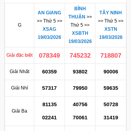
BÌNH
AN GIANG
TÂY NINH
THUẬN
>>
>> Thứ 5 >>
>> Thứ 5 >>
G
Thứ 5 >>
XSAG
XSTN
XSBTH
19/03/2026
19/03/2026
19/03/2026
078349
745232
718807
Giải đặc biệt
60359
93802
90006
Giải Nhất
57317
79950
59635
Giải Nhì
81135
40756
50728
Giải Ba
02241
70061
31419