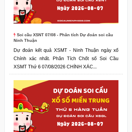
Soi cầu XSNT 07/08 - Phân tích Dự đoán soi cầu
Ninh Thuận
Dự đoán kết quả XSMT - Ninh Thuận ngày xổ
Chính xác nhất. Phân Tích Chốt số Soi Cầu
XSMT Thứ 6 07/08/2026 CHÍNH XÁC...