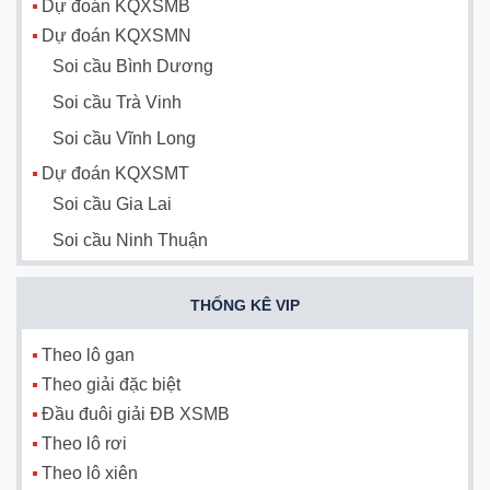
Dự đoán KQXSMB
Dự đoán KQXSMN
Soi cầu Bình Dương
Soi cầu Trà Vinh
Soi cầu Vĩnh Long
Dự đoán KQXSMT
Soi cầu Gia Lai
Soi cầu Ninh Thuận
THỐNG KÊ VIP
Theo lô gan
Theo giải đặc biệt
Đầu đuôi giải ĐB XSMB
Theo lô rơi
Theo lô xiên