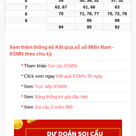
59
50, 56, 52
57, 52
6
63, 67
61, 66
63
7
70
71, 78, 77
70, 72, 78
8
86
88
9
94
95
92
Xem thêm thống kê Kết quả xổ số Miền Nam -
XSMN theo chu kỳ
Tham khảo
Soi câù XSMN
Click xem ngay
Kết quả XSMN 30 ngày
Xem
Trực tiếp XSMN
Xem
Bảng thống kê giải đặc biệt
Xem
Soi cầu 3 miền 888