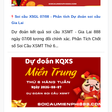
Soi cầu XSGL 07/08 - Phân tích Dự đoán soi cầu
Gia Lai
Dự đoán kết quả soi cầu XSMT - Gia Lai 888
ngày 07/08 tương đôi chính xác. Phân Tích Chốt
số Soi Cầu XSMT Thứ 6...