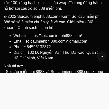
xác 100
, rồng bạch kim, soi cầu wrap đã cùng đồng hành
hỗ trợ soi cầu xổ số 888 miễn phí.
© 2022
Soicaumienphi888.com
- Kênh Soi cầu miễn phí
888 xổ số 3 miền chuẩn tỷ lệ về cao
Giới thiệu
-
Điều
khoản
-
Chính sách
-
Liên hệ
Website: https://soicaumienphi888.com/
Email:
soicaumienphi888.com@gmail.com
Phone: 84596132872
Địa chỉ: 130 Đ. Nguyễn Văn Thủ, Đa Kao, Quận 1,
Hồ Chí Minh, Việt Nam
Nhà tài trợ:
- Soi cầu miễn phi 8888 và Soicaumienphi888.com không
liên kết với các tổ tức, các website cơ bạc để tổ chức cờ
bạc phạm pháp.
- Nội dung trên trang web này chỉ mang tính chất thông tin
tham khảo. Soicaumienphi888.com không cung cấp các
hình thức liên quan đến cờ bạc.