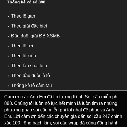
Thống kê xổ số 888
Theo lô gan
Theo giải đặc biệt
Đầu đuôi giải ĐB XSMB
Theo lô rơi
Theo lô xiên
Theo tần suất loto
Theo đầu đuôi lô tô
Thống kê lô câm MB
Cảm ơn các Anh Em đã tin tưởng Kênh Soi cầu miễn phí
888. Chúng tôi luôn nỗ lực hết mình là luôn tìm ra những
phương pháp soi cầu miễn phi tốt nhất để phục vụ Anh
Em. Lời cảm ơn đến các chuyên gia đến
soi cầu 247 chính
xác 100
, rồng bạch kim, soi cầu wrap đã cùng đồng hành