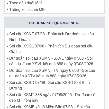
Theo đầu đuôi lô tô
Thống kê lô câm MB
DỰ ĐOÁN KẾT QUẢ MỚI NHẤT
Soi cầu XSNT 07/08 - Phân tích Dự đoán soi cầu
Ninh Thuận
Soi cầu XSGL 07/08 - Phân tích Dự đoán soi cầu
Gia Lai
Dự đoán soi cầu XSMN - SXVL ngày 07/08 - Soi
cầu dự đoán XSVL kết quả 888 ngày 07/08/2026
Dự đoán soi cầu XSMN - TV ngày 07/08 - Soi cầu
dự đoán XSTV kết quả 888 ngày 07/08/2026
Soi cầu XSBD 07/08 - Soi cầu XSBD 888 Bình
Dương
Soi cầu XSMT 888 ngày 07/08/2026 - Dự đoán số
đẹp MT hôm nay
Soi cầu XSMB xổ số Miền Bắc 07/08 – Soi cầu