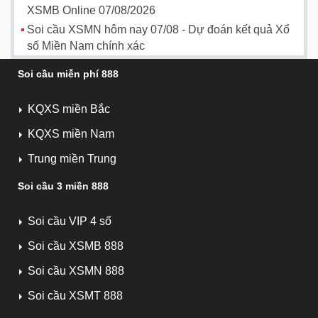
XSMB Online 07/08/2026
Soi cầu XSMN hôm nay 07/08 - Dự đoán kết quả Xổ
số Miền Nam chính xác
Soi cầu miễn phí 888
KQXS miền Bắc
KQXS miền Nam
Trung miền Trung
Soi cầu 3 miền 888
Soi cầu VIP 4 số
Soi cầu XSMB 888
Soi cầu XSMN 888
Soi cầu XSMT 888