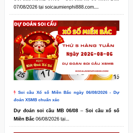
07/08/2026 tại soicaumienphi888.com....
Soi cầu Xổ số Miền Bắc ngày 06/08/2026 - Dự
đoán XSMB chuẩn xác
Dự đoán soi cầu MB 06/08
–
Soi cầu xổ số
Miền Bắc
06/08/2026 tại...