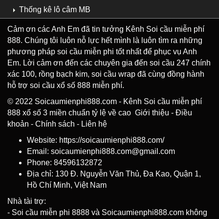
Thống kê lô câm MB
Cảm ơn các Anh Em đã tin tưởng Kênh Soi cầu miễn phí
888. Chúng tôi luôn nỗ lực hết mình là luôn tìm ra những
phương pháp soi cầu miễn phi tốt nhất để phục vụ Anh
Em. Lời cảm ơn đến các chuyên gia đến
soi cầu 247 chính
xác 100
, rồng bạch kim, soi cầu wrap đã cùng đồng hành
hỗ trợ soi cầu xổ số 888 miễn phí.
© 2022
Soicaumienphi888.com
- Kênh Soi cầu miễn phí
888 xổ số 3 miền chuẩn tỷ lệ về cao
Giới thiệu
-
Điều
khoản
-
Chính sách
-
Liên hệ
Website: https://soicaumienphi888.com/
Email:
soicaumienphi888.com@gmail.com
Phone: 84596132872
Địa chỉ: 130 Đ. Nguyễn Văn Thủ, Đa Kao, Quận 1,
Hồ Chí Minh, Việt Nam
Nhà tài trợ:
- Soi cầu miễn phi 8888 và Soicaumienphi888.com không