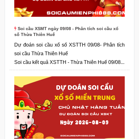
Soi cầu XSMT ngày 09/08 - Phân tích soi cầu xổ
số Thừa Thiên Huế
Dự đoán soi cầu xổ số XSTTH 09/08- Phân tích
soi cầu Thừa Thiên Huế
Soi cầu kết quả XSTTH - Thừa Thiên Huế 09/08...