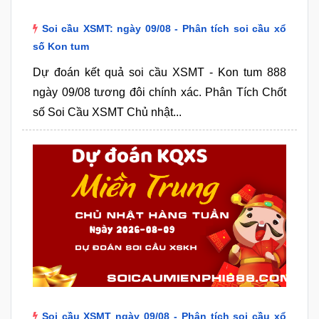
Soi cầu XSMT: ngày 09/08 - Phân tích soi cầu xổ
số Kon tum
Dự đoán kết quả soi cầu XSMT - Kon tum 888
ngày 09/08 tương đôi chính xác. Phân Tích Chốt
số Soi Cầu XSMT Chủ nhật...
Soi cầu XSMT ngày 09/08 - Phân tích soi cầu xổ