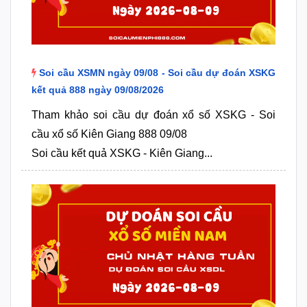
Soi cầu XSMN ngày 09/08 - Soi cầu dự đoán XSKG
kết quả 888 ngày 09/08/2026
Tham khảo soi cầu dự đoán xổ số XSKG - Soi
cầu xổ số Kiên Giang 888 09/08
Soi cầu kết quả XSKG - Kiên Giang...