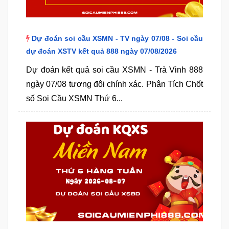
Dự đoán soi cầu XSMN - TV ngày 07/08 - Soi cầu
dự đoán XSTV kết quả 888 ngày 07/08/2026
Dự đoán kết quả soi cầu XSMN - Trà Vinh 888
ngày 07/08 tương đôi chính xác. Phân Tích Chốt
số Soi Cầu XSMN Thứ 6...