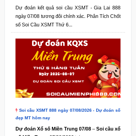
Dự đoán kết quả soi cầu XSMT - Gia Lai 888
ngày 07/08 tương đôi chính xác. Phân Tích Chốt
số Soi Cầu XSMT Thứ 6...
Soi cầu XSMT 888 ngày 07/08/2026 - Dự đoán số
đẹp MT hôm nay
Dự đoán Xổ số Miền Trung 07/08
–
Soi cầu xổ