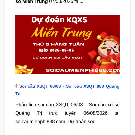
số Miền Trung
07/08/2026 tại...
Soi cầu XSQT 06/08 - Soi cầu XSQT 888 Quảng
Trị
Phân tích soi cầu XSQT 06/08 – Soi cầu xổ số
Quảng Trị trực tuyến 06/08/2026 tại
soicaumienphi888.com. Dự đoán soi...