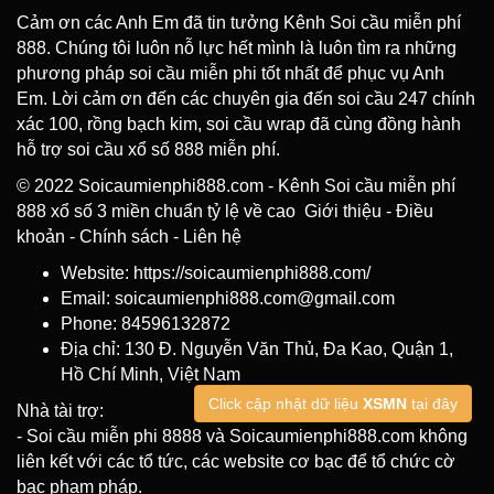
Cảm ơn các Anh Em đã tin tưởng Kênh Soi cầu miễn phí
888. Chúng tôi luôn nỗ lực hết mình là luôn tìm ra những
phương pháp soi cầu miễn phi tốt nhất để phục vụ Anh
Em. Lời cảm ơn đến các chuyên gia đến
soi cầu 247 chính
xác 100
, rồng bạch kim, soi cầu wrap đã cùng đồng hành
hỗ trợ soi cầu xổ số 888 miễn phí.
© 2022
Soicaumienphi888.com
- Kênh Soi cầu miễn phí
888 xổ số 3 miền chuẩn tỷ lệ về cao
Giới thiệu
-
Điều
khoản
-
Chính sách
-
Liên hệ
Website: https://soicaumienphi888.com/
Email:
soicaumienphi888.com@gmail.com
Phone: 84596132872
Địa chỉ: 130 Đ. Nguyễn Văn Thủ, Đa Kao, Quận 1,
Hồ Chí Minh, Việt Nam
Click cập nhật dữ liệu
XSMN
tại đây
Nhà tài trợ:
- Soi cầu miễn phi 8888 và Soicaumienphi888.com không
liên kết với các tổ tức, các website cơ bạc để tổ chức cờ
bạc phạm pháp.