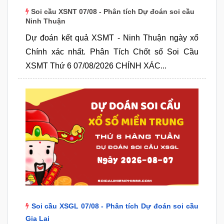
Soi cầu XSNT 07/08 - Phân tích Dự đoán soi cầu
Ninh Thuận
Dự đoán kết quả XSMT - Ninh Thuận ngày xổ
Chính xác nhất. Phân Tích Chốt số Soi Cầu
XSMT Thứ 6 07/08/2026 CHÍNH XÁC...
Soi cầu XSGL 07/08 - Phân tích Dự đoán soi cầu
Gia Lai