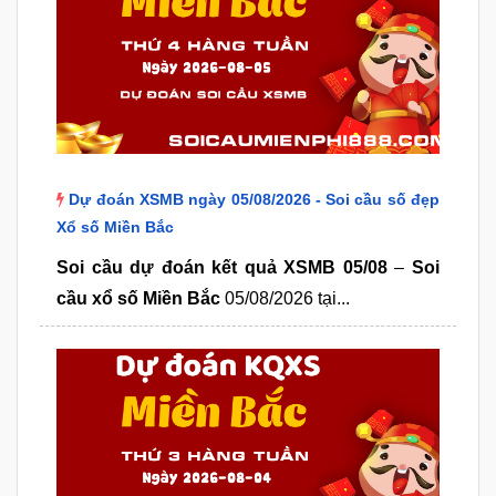
Dự đoán XSMB ngày 05/08/2026 - Soi cầu số đẹp
Xổ số Miền Bắc
Soi cầu dự đoán kết quả XSMB 05/08
–
Soi
cầu xổ số Miền Bắc
05/08/2026 tại...