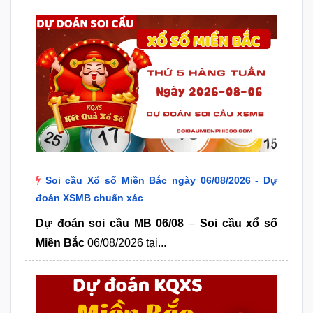
Soi cầu Xổ số Miền Bắc ngày 06/08/2026 - Dự
đoán XSMB chuẩn xác
Dự đoán soi cầu MB 06/08
–
Soi cầu xổ số
Miền Bắc
06/08/2026 tại...