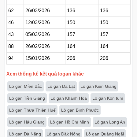
62
26/03/2026
136
136
46
12/03/2026
150
150
43
05/03/2026
157
157
88
26/02/2026
164
164
94
15/01/2026
206
206
Xem thống kê kết quả logan khác
Lô gan Miền Bắc
Lô gan Đà Lạt
Lô gan Kiên Giang
Lô gan Tiền Giang
Lô gan Khánh Hòa
Lô gan Kon tum
Lô gan Thừa Thiên Huế
Lô gan Bình Phước
Lô gan Hậu Giang
Lô gan Hồ Chí Minh
Lô gan Long An
Lô gan Đà Nẵng
Lô gan Đắk Nông
Lô gan Quảng Ngãi