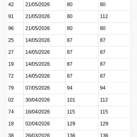
42
21/05/2026
80
80
91
21/05/2026
80
112
96
21/05/2026
80
80
25
14/05/2026
87
87
27
14/05/2026
87
87
19
14/05/2026
87
87
72
14/05/2026
87
87
79
07/05/2026
94
94
02
30/04/2026
101
112
74
16/04/2026
115
115
18
02/04/2026
129
129
38
26/03/2026
136
136