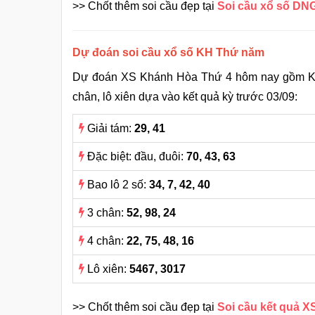
>> Chốt thêm soi cầu đẹp tại
Soi cầu xổ số DN
Dự đoán soi cầu xổ số KH Thứ năm
Dự đoán XS Khánh Hòa Thứ 4 hôm nay gồm KQ xổ s
chân, lô xiên dựa vào kết quả kỳ trước 03/09:
Giải tám:
29, 41
Đặc biệt: đầu, đuôi:
70, 43, 63
Bao lô 2 số:
34, 7, 42, 40
3 chân:
52, 98, 24
4 chân:
22, 75, 48, 16
Lô xiên:
5467, 3017
>> Chốt thêm soi cầu đẹp tại
Soi cầu kết quả 