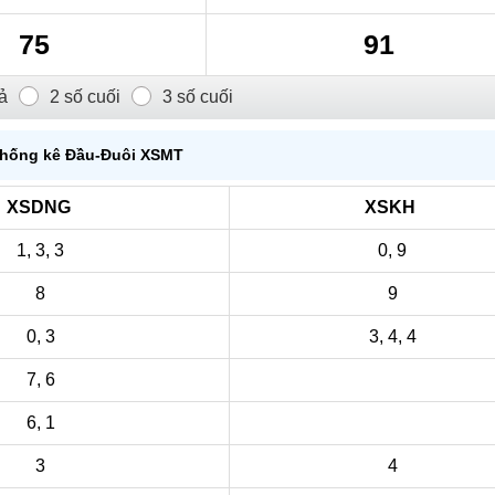
75
91
ả
2 số cuối
3 số cuối
hống kê Đầu-Đuôi
XSMT
XSDNG
XSKH
1, 3, 3
0, 9
8
9
0, 3
3, 4, 4
7, 6
6, 1
3
4