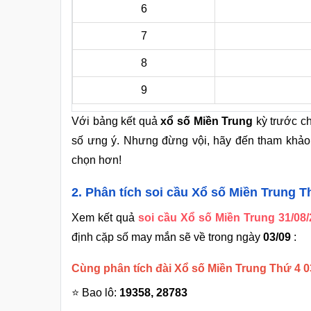
6
7
8
9
Với bảng kết quả
xổ số Miền Trung
kỳ trước c
số ưng ý. Nhưng đừng vội, hãy đến tham khả
chọn hơn!
2. Phân tích soi cầu Xổ số Miền Trung T
Xem kết quả
soi cầu Xổ số Miền Trung 31/08
định cặp số may mắn sẽ về trong ngày
03/09
:
Cùng phân tích đài Xổ số Miền Trung
Thứ 4 0
⭐ Bao lô:
19358, 28783