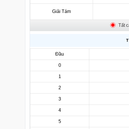
Giải Tám
Tất c
T
Đầu
0
1
2
3
4
5