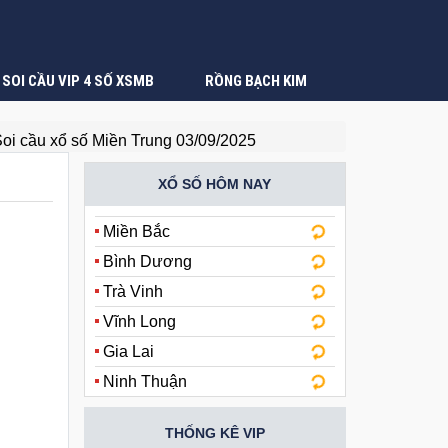
SOI CẦU VIP 4 SỐ XSMB
RỒNG BẠCH KIM
oi cầu xổ số Miền Trung 03/09/2025
XỔ SỐ HÔM NAY
Miền Bắc
Bình Dương
Trà Vinh
Vĩnh Long
Gia Lai
Ninh Thuận
THỐNG KÊ VIP