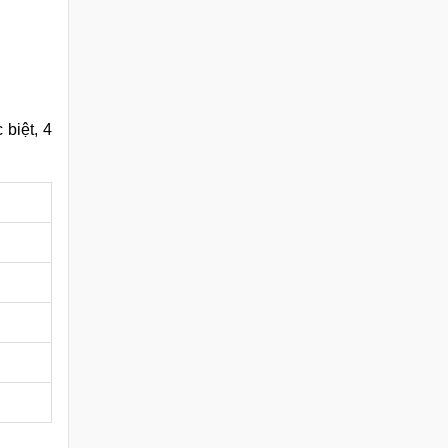
 biệt, 4