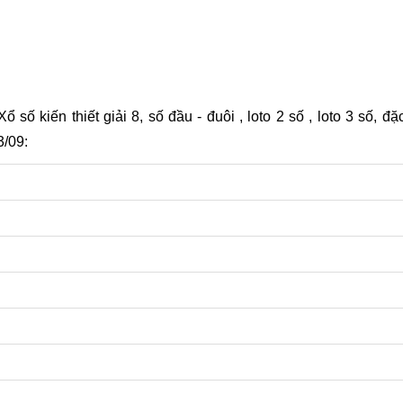
kiến thiết giải 8, số đầu - đuôi , loto 2 số , loto 3 số, đặc
3/09: