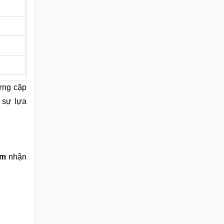
ững cặp
 sự lựa
om
nhận