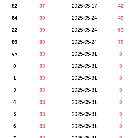
82
97
2025-05-17
42
64
90
2025-05-24
49
22
90
2025-05-24
63
86
90
2025-05-24
70
v>
83
2025-05-31
0
0
83
2025-05-31
0
1
83
2025-05-31
0
3
83
2025-05-31
0
4
83
2025-05-31
0
5
83
2025-05-31
0
6
83
2025-05-31
0