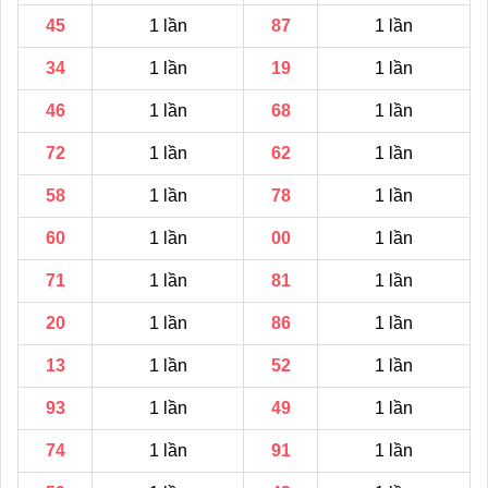
45
1 lần
87
1 lần
34
1 lần
19
1 lần
46
1 lần
68
1 lần
72
1 lần
62
1 lần
58
1 lần
78
1 lần
60
1 lần
00
1 lần
71
1 lần
81
1 lần
20
1 lần
86
1 lần
13
1 lần
52
1 lần
93
1 lần
49
1 lần
74
1 lần
91
1 lần