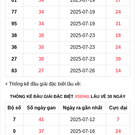
61
34
2025-07-19
17
77
34
2025-07-19
24
95
34
2025-07-19
31
38
30
2025-07-23
18
36
30
2025-07-23
24
27
30
2025-07-23
39
83
27
2025-07-26
14
⚡ Thống kê đầu giải đặc biệt lâu về:
THỐNG KÊ ĐẦU GIẢI ĐẶC BIỆT
XSDNG
LÂU VỀ 30 NGÀY
Bộ số
Số ngày gan
Ngày ra gần nhất
Cực đại
7
41
2025-07-12
7
0
37
2025-07-16
24