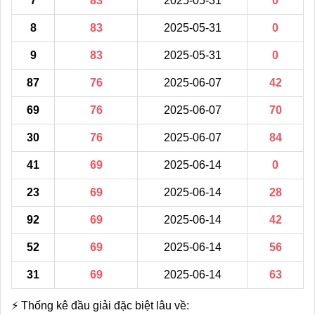
7
83
2025-05-31
0
8
83
2025-05-31
0
9
83
2025-05-31
0
87
76
2025-06-07
42
69
76
2025-06-07
70
30
76
2025-06-07
84
41
69
2025-06-14
0
23
69
2025-06-14
28
92
69
2025-06-14
42
52
69
2025-06-14
56
31
69
2025-06-14
63
⚡ Thống kê đầu giải đặc biệt lâu về: