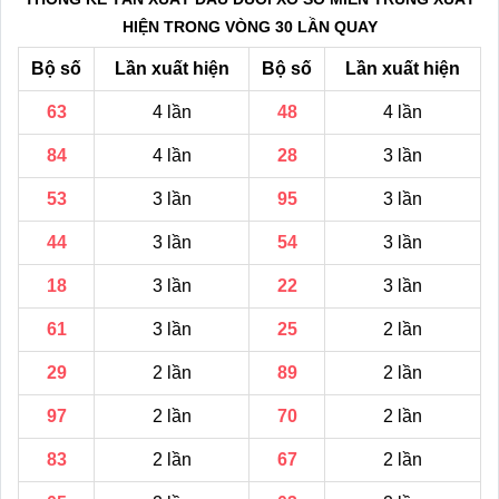
HIỆN TRONG VÒNG 30 LẦN QUAY
Bộ số
Lần xuất hiện
Bộ số
Lần xuất hiện
63
4 lần
48
4 lần
84
4 lần
28
3 lần
53
3 lần
95
3 lần
44
3 lần
54
3 lần
18
3 lần
22
3 lần
61
3 lần
25
2 lần
29
2 lần
89
2 lần
97
2 lần
70
2 lần
83
2 lần
67
2 lần