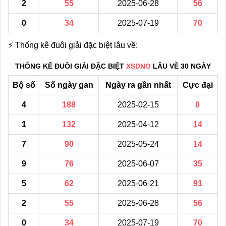
2
55
2025-06-28
56
0
34
2025-07-19
70
⚡ Thống kê đuôi giải đặc biệt lâu về:
THỐNG KÊ ĐUÔI GIẢI ĐẶC BIỆT
XSDNO
LÂU VỀ 30 NGÀY
Bộ số
Số ngày gan
Ngày ra gần nhất
Cực đại
4
188
2025-02-15
0
1
132
2025-04-12
14
7
90
2025-05-24
14
9
76
2025-06-07
35
5
62
2025-06-21
91
2
55
2025-06-28
56
0
34
2025-07-19
70