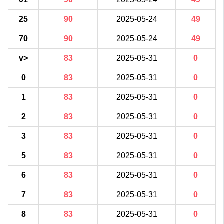
25
90
2025-05-24
49
70
90
2025-05-24
49
v>
83
2025-05-31
0
0
83
2025-05-31
0
1
83
2025-05-31
0
2
83
2025-05-31
0
3
83
2025-05-31
0
5
83
2025-05-31
0
6
83
2025-05-31
0
7
83
2025-05-31
0
8
83
2025-05-31
0