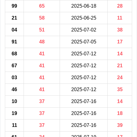
99
65
2025-06-18
28
21
58
2025-06-25
11
04
51
2025-07-02
38
91
48
2025-07-05
17
68
41
2025-07-12
14
67
41
2025-07-12
21
03
41
2025-07-12
24
46
41
2025-07-12
35
10
37
2025-07-16
14
19
37
2025-07-16
18
11
37
2025-07-16
39