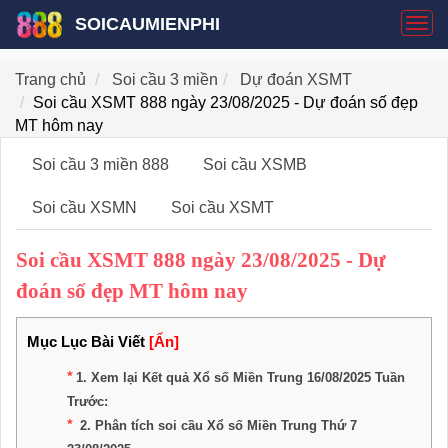
SOICAUMIENPHI
T
o
g
Trang chủ
Soi cầu 3 miền
Dự đoán XSMT
g
Soi cầu XSMT 888 ngày 23/08/2025 - Dự đoán số đẹp
l
MT hôm nay
e
Soi cầu 3 miền 888
Soi cầu XSMB
n
a
Soi cầu XSMN
Soi cầu XSMT
v
i
Soi cầu XSMT 888 ngày 23/08/2025 - Dự
g
a
đoán số đẹp MT hôm nay
t
i
Mục Lục Bài Viết
[Ẩn]
o
n
1. Xem lại Kết quả Xổ số Miền Trung 16/08/2025 Tuần
Trước:
2. Phân tích soi cầu Xổ số Miền Trung Thứ 7