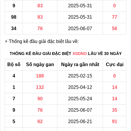
9
83
2025-05-31
0
98
83
2025-05-31
77
34
76
2025-06-07
56
⚡ Thống kê đầu giải đặc biệt lâu về:
THỐNG KÊ ĐẦU GIẢI ĐẶC BIỆT
XSDNO
LÂU VỀ 30 NGÀY
Bộ số
Số ngày gan
Ngày ra gần nhất
Cực đại
4
188
2025-02-15
0
1
132
2025-04-12
14
7
90
2025-05-24
14
9
76
2025-06-07
35
5
62
2025-06-21
91