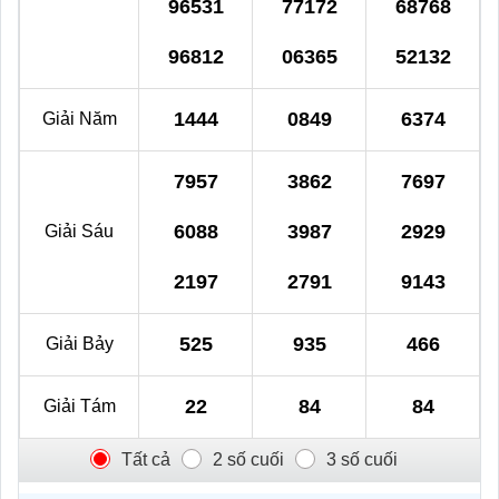
96531
77172
68768
96812
06365
52132
1444
0849
6374
Giải Năm
7957
3862
7697
6088
3987
2929
Giải Sáu
2197
2791
9143
525
935
466
Giải Bảy
22
84
84
Giải Tám
Tất cả
2 số cuối
3 số cuối