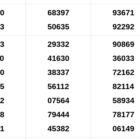
0
68397
93671
3
50635
92292
3
29332
90869
0
41630
36033
0
38337
72162
5
56112
82114
2
07564
58934
8
79444
78177
1
45382
06149