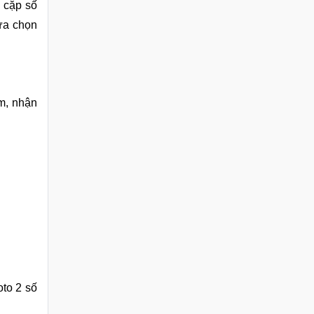
 cặp số
ựa chọn
m, nhận
oto 2 số