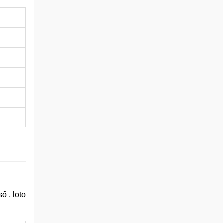
ố , loto