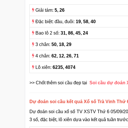
Giải tám:
5, 26
Đặc biệt: đầu, đuôi:
19, 58, 40
Bao lô 2 số:
31, 86, 45, 24
3 chân:
50, 18, 29
4 chân:
62, 12, 26, 71
Lô xiên:
6235, 4074
>> Chốt thêm soi cầu đẹp tại
Soi cầu dự đoán
Dự đoán soi cầu kết quả Xổ số Trà Vinh Thứ 
Dự đoán soi cầu xổ số TV
XSTV Thứ 6 05/09/2025 
3 số, đặc biệt, lô xiên dựa vào kết quả tuần trướ