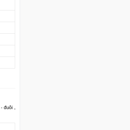
 đuôi ,