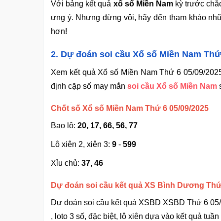
Với bảng kết quả
xổ số Miền Nam
kỳ trước chắ
ưng ý. Nhưng đừng vội, hãy đến tham khảo nh
hơn!
2. Dự đoán soi cầu Xổ số Miền Nam Thứ
Xem kết quả Xổ số Miền Nam Thứ 6 05/09/2025
định cặp số may mắn
soi cầu Xổ số Miền Nam
s
Chốt số Xổ số Miền Nam Thứ 6 05/09/2025
Bao lô:
20, 17, 66, 56, 77
Lô xiên 2, xiên 3:
9
-
599
Xỉu chủ:
37, 46
Dự đoán soi cầu kết quả XS Bình Dương Thứ
Dự đoán soi cầu kết quả XSBD
XSBD Thứ 6 05/09
, loto 3 số, đặc biệt, lô xiên dựa vào kết quả tuầ