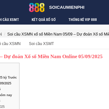
SOICAUMIENPHI
I CẦU XSMT
KẾT QUẢ XỔ SỐ
THỐNG KÊ VIP 888
N
Soi cầu XSMN xổ số Miền Nam 05/09 – Dự đoán Xổ số Mi
i cầu XSMN
Soi cầu XSMT
– Dự đoán Xổ số Miền Nam Online 05/09/2025
25 kỳ Trước
09/2025
5
 hôm nay
5
025