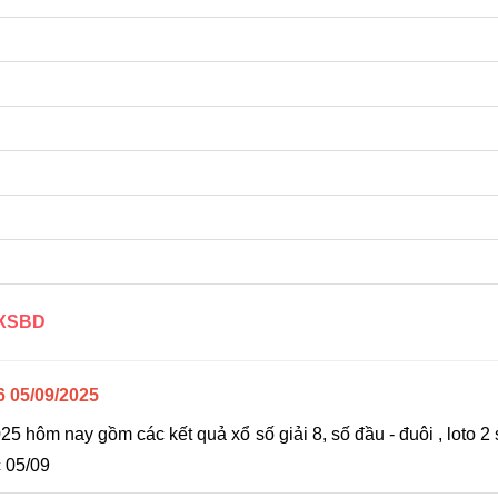
 XSBD
6 05/09/2025
hôm nay gồm các kết quả xổ số giải 8, số đầu - đuôi , loto 2 s
c 05/09