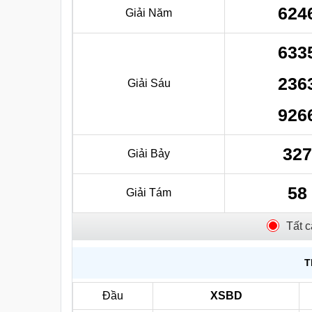
624
Giải Năm
633
236
Giải Sáu
926
327
Giải Bảy
58
Giải Tám
Tất c
T
Đầu
XSBD