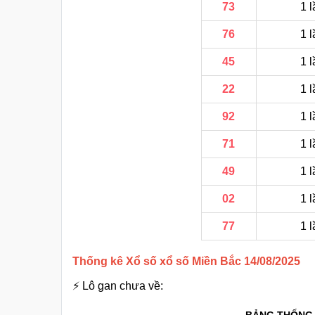
73
1 l
76
1 l
45
1 l
22
1 l
92
1 l
71
1 l
49
1 l
02
1 l
77
1 l
Thống kê Xổ số xổ số Miền Bắc 14/08/2025
⚡ Lô gan chưa về: