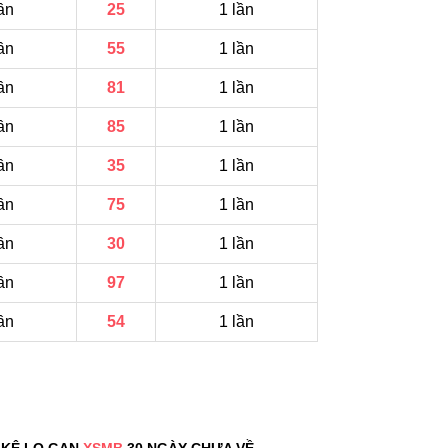
ần
25
1 lần
ần
55
1 lần
ần
81
1 lần
ần
85
1 lần
ần
35
1 lần
ần
75
1 lần
ần
30
1 lần
ần
97
1 lần
ần
54
1 lần