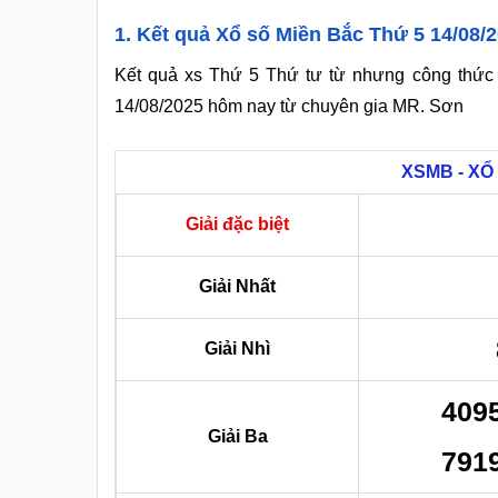
1. Kết quả Xổ số Miền Bắc Thứ 5 14/08/
Kết quả xs Thứ 5 Thứ tư từ nhưng công thức 
14/08/2025 hôm nay từ chuyên gia MR. Sơn
XSMB - XỔ
Giải đặc biệt
Giải Nhất
Giải Nhì
409
Giải Ba
791