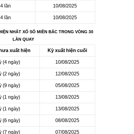
4 lần
10/08/2025
4 lần
10/08/2025
HIỆN NHẤT XỔ SỐ MIỀN BẮC TRONG VÒNG 30
LẦN QUAY
hưa xuất hiện
Kỳ xuất hiện cuối
ỳ (4 ngày)
10/08/2025
ỳ (2 ngày)
12/08/2025
ỳ (9 ngày)
05/08/2025
ỳ (1 ngày)
13/08/2025
ỳ (1 ngày)
13/08/2025
ỳ (6 ngày)
08/08/2025
ỳ (7 ngày)
07/08/2025