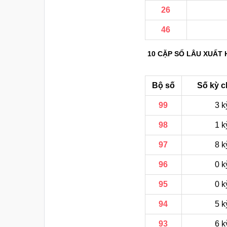
26
46
10 CẶP SỐ LÂU XUẤT 
Bộ số
Số kỳ c
99
3 k
98
1 k
97
8 k
96
0 k
95
0 k
94
5 k
93
6 k