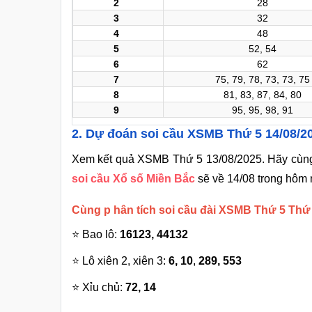
2
28
3
32
4
48
5
52, 54
6
62
7
75, 79, 78, 73, 73, 75
8
81, 83, 87, 84, 80
9
95, 95, 98, 91
2. Dự đoán soi cầu XSMB Thứ 5 14/08/2
Xem kết quả XSMB Thứ 5 13/08/2025. Hãy cùng
soi cầu Xổ số Miền Bắc
sẽ về 14/08 trong hôm 
Cùng p hân tích soi cầu đài XSMB Thứ 5 Thứ
⭐ Bao lô:
16123, 44132
⭐ Lô xiên 2, xiên 3:
6, 10
,
289, 553
⭐ Xỉu chủ:
72, 14