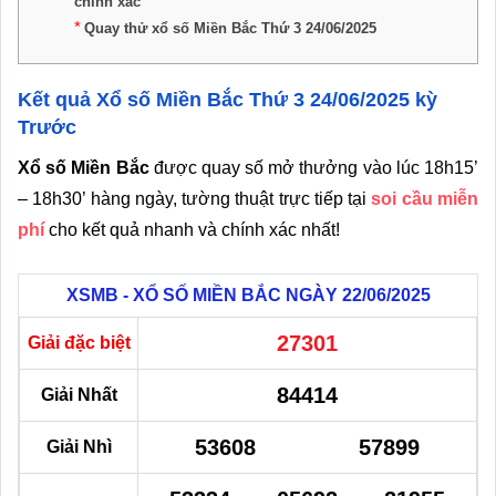
chính xác
Quay thử xổ số Miền Bắc Thứ 3 24/06/2025
Kết quả Xổ số Miền Bắc Thứ 3 24/06/2025 kỳ
Trước
Xổ số Miền Bắc
được quay số mở thưởng vào lúc 18h15’
– 18h30’ hàng ngày, tường thuật trực tiếp tại
soi cầu miễn
phí
cho kết quả nhanh và chính xác nhất!
XSMB - XỔ SỐ MIỀN BẮC NGÀY 22/06/2025
27301
Giải đặc biệt
84414
Giải Nhất
53608
57899
Giải Nhì