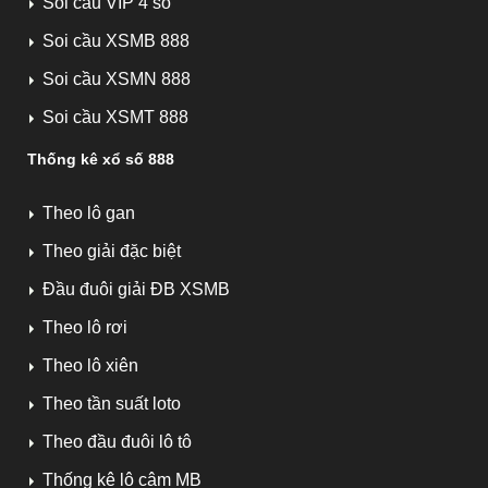
Soi cầu VIP 4 số
Soi cầu XSMB 888
Soi cầu XSMN 888
Soi cầu XSMT 888
Thống kê xổ số 888
Theo lô gan
Theo giải đặc biệt
Đầu đuôi giải ĐB XSMB
Theo lô rơi
Theo lô xiên
Theo tần suất loto
Theo đầu đuôi lô tô
Thống kê lô câm MB