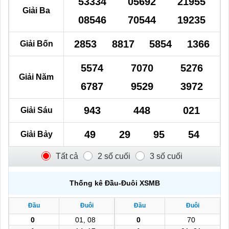
53334
05692
21955
Giải Ba
08546
70544
19235
2853
8817
5854
1366
Giải Bốn
5574
7070
5276
Giải Năm
6787
9529
3972
943
448
021
Giải Sáu
49
29
95
54
Giải Bảy
Tất cả
2 số cuối
3 số cuối
Thống kê Đầu-Đuôi
XSMB
Đầu
Đuôi
Đầu
Đuôi
0
01, 08
0
70