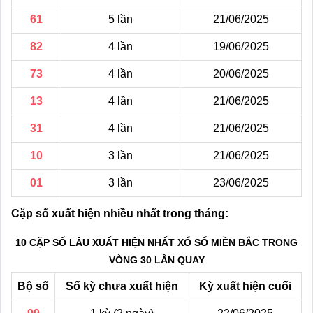
61
5 lần
21/06/2025
82
4 lần
19/06/2025
73
4 lần
20/06/2025
13
4 lần
21/06/2025
31
4 lần
21/06/2025
10
3 lần
21/06/2025
01
3 lần
23/06/2025
Cặp số xuất hiện nhiều nhất trong tháng:
10 CẶP SỐ LÂU XUẤT HIỆN NHẤT XỔ SỐ MIỀN BẮC TRONG
VÒNG 30 LẦN QUAY
Bộ số
Số kỳ chưa xuất hiện
Kỳ xuất hiện cuối