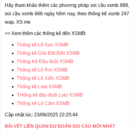
Hãy tham khảo thêm các phương pháp soi cầu xsmb 888,
soi cầu xsmb 666 ngày hôm nay, theo thống kê xsmb 247
wap, XS me
>> Xem thêm các thông kê đến XSMB:
Thống kê Lô Gan XSMB
Thống kê Giải Đặt Biệt XSMB
Thống Kê Đầu đuôi XSMB
Thống kê Lô Rơi XSMB
Thống kê Lô Xiên XSMB
Thống kê Loto XSMB
THống kê đầu đuôi Loto XSMB
Thống kê Lô Câm XSMB
Cập nhật lúc: 23/06/2025 22:25:44
BÀI VẾT LIÊN QUAN DỰ ĐOÁN SOI CẦU MỚI NHẤT