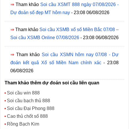
⇒
Tham khảo
Soi cầu XSMT 888 ngày 07/08/2026 -
Dự đoán số đẹp MT hôm nay
- 23:08 06/08/2026
⇒
Tham khảo
Soi cầu XSMB xổ số Miền Bắc 07/08 –
Soi cầu XSMB Online 07/08/2026
- 23:08 06/08/2026
⇒
Tham khảo
Soi cầu XSMN hôm nay 07/08 - Dự
đoán kết quả Xổ số Miền Nam chính xác
- 23:08
06/08/2026
Tham khảo thêm dự đoán soi cầu liên quan
Soi cầu win 888
Soi cầu bạch thủ 888
Soi cầu Đại Phong 888
Cao thủ chốt số 888
Rồng Bạch Kim