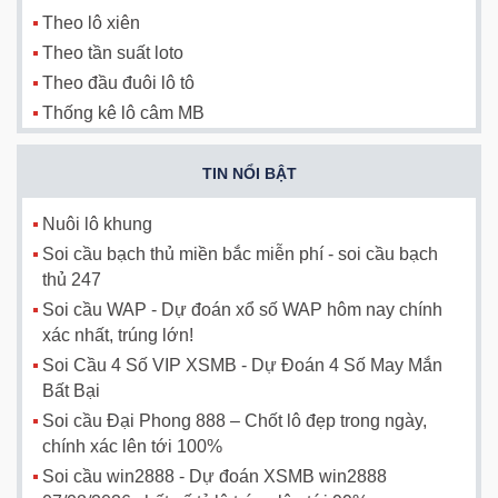
Theo lô xiên
Theo tần suất loto
Theo đầu đuôi lô tô
Thống kê lô câm MB
TIN NỔI BẬT
Nuôi lô khung
Soi cầu bạch thủ miền bắc miễn phí​ - soi cầu bạch
thủ​ 247
Soi cầu WAP - Dự đoán xổ số WAP hôm nay chính
xác nhất, trúng lớn!
Soi Cầu 4 Số VIP XSMB - Dự Đoán 4 Số May Mắn
Bất Bại
Soi cầu Đại Phong 888 – Chốt lô đẹp trong ngày,
chính xác lên tới 100%
Soi cầu win2888 - Dự đoán XSMB win2888