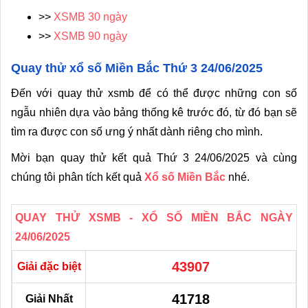
>>
XSMB 30 ngày
>>
XSMB 90 ngày
Quay thử xổ số Miền Bắc Thứ 3 24/06/2025
Đến với quay thử xsmb để có thể được những con số
ngẫu nhiên dựa vào bảng thống kê trước đó, từ đó bạn sẽ
tìm ra được con số ưng ý nhất dành riêng cho mình.
Mời bạn quay thử kết quả Thứ 3 24/06/2025 và cùng
chúng tôi phân tích kết quả
Xổ số Miền Bắc
nhé.
QUAY THỬ XSMB - XỔ SỐ MIỀN BẮC NGÀY
24/06/2025
43907
Giải đặc biệt
41718
Giải Nhất