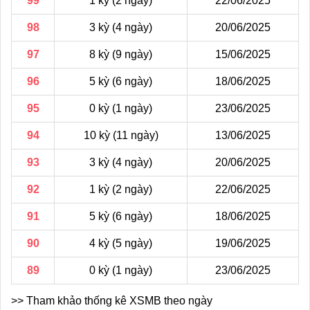
99
1 kỳ (2 ngày)
22/06/2025
98
3 kỳ (4 ngày)
20/06/2025
97
8 kỳ (9 ngày)
15/06/2025
96
5 kỳ (6 ngày)
18/06/2025
95
0 kỳ (1 ngày)
23/06/2025
94
10 kỳ (11 ngày)
13/06/2025
93
3 kỳ (4 ngày)
20/06/2025
92
1 kỳ (2 ngày)
22/06/2025
91
5 kỳ (6 ngày)
18/06/2025
90
4 kỳ (5 ngày)
19/06/2025
89
0 kỳ (1 ngày)
23/06/2025
>> Tham khảo thống kê XSMB theo ngày