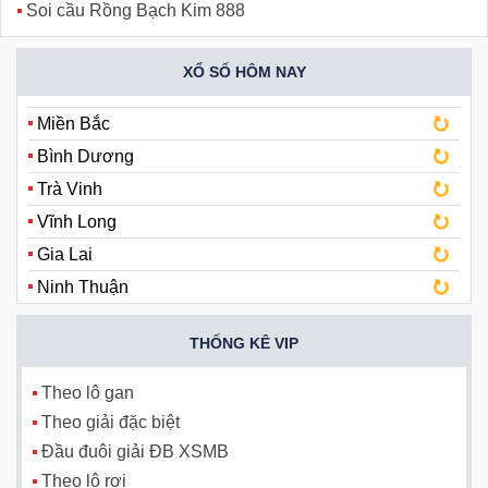
Soi cầu Rồng Bạch Kim 888
XỔ SỐ HÔM NAY
Miền Bắc
Bình Dương
Trà Vinh
Vĩnh Long
Gia Lai
Ninh Thuận
THỐNG KÊ VIP
Theo lô gan
Theo giải đặc biệt
Đầu đuôi giải ĐB XSMB
Theo lô rơi