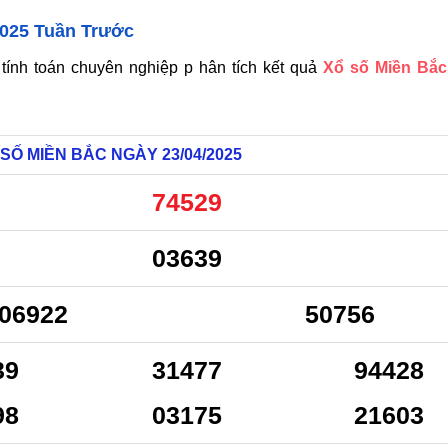
2025 Tuần Trước
tính toán chuyên nghiệp p hân tích kết quả
Xổ số Miền Bắc
 SỐ MIỀN BẮC NGÀY 23/04/2025
74529
03639
06922
50756
39
31477
94428
98
03175
21603