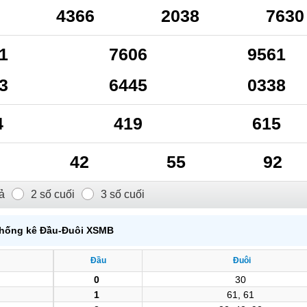
4366
2038
7630
1
7606
9561
3
6445
0338
4
419
615
42
55
92
ả
2 số cuối
3 số cuối
hống kê Đầu-Đuôi
XSMB
Đầu
Đuôi
0
30
1
61, 61