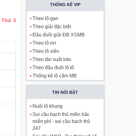
THỐNG KÊ VIP
Theo lô gan
 Thứ 5
Theo giải đặc biệt
Đầu đuôi giải ĐB XSMB
Theo lô rơi
Theo lô xiên
Theo tần suất loto
Theo đầu đuôi lô tô
Thống kê lô câm MB
TIN NỔI BẬT
Nuôi lô khung
Soi cầu bạch thủ miền bắc
miễn phí​ - soi cầu bạch thủ​
247