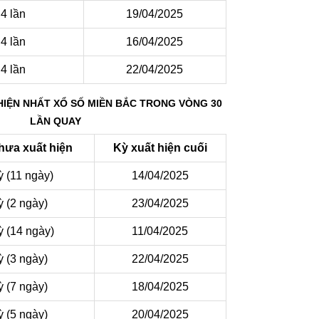
4 lần
19/04/2025
4 lần
16/04/2025
4 lần
22/04/2025
HIỆN NHẤT XỔ SỐ MIỀN BẮC TRONG VÒNG 30
LẦN QUAY
hưa xuất hiện
Kỳ xuất hiện cuối
ỳ (11 ngày)
14/04/2025
ỳ (2 ngày)
23/04/2025
ỳ (14 ngày)
11/04/2025
ỳ (3 ngày)
22/04/2025
ỳ (7 ngày)
18/04/2025
ỳ (5 ngày)
20/04/2025