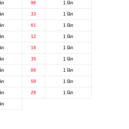
ần
96
1 lần
ần
33
1 lần
ần
61
1 lần
ần
12
1 lần
ần
16
1 lần
ần
35
1 lần
ần
06
1 lần
ần
59
1 lần
ần
29
1 lần
ần