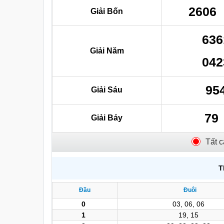
2606
Giải Bốn
636
Giải Năm
042
95
Giải Sáu
79
Giải Bảy
Tất c
T
Đầu
Đuôi
0
03, 06, 06
1
19, 15