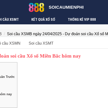
SOICAUMIENPHI
I CẦU XSMT
KẾT QUẢ XỔ SỐ
THỐNG KÊ VIP 888
B
Soi cầu XSMB ngày 24/04/2025 - Dự đoán soi cầu Xổ số 
i cầu XSMN
Soi cầu XSMT
đoán soi cầu Xổ số Miền Bắc hôm nay
Tuần Trước
 hôm nay