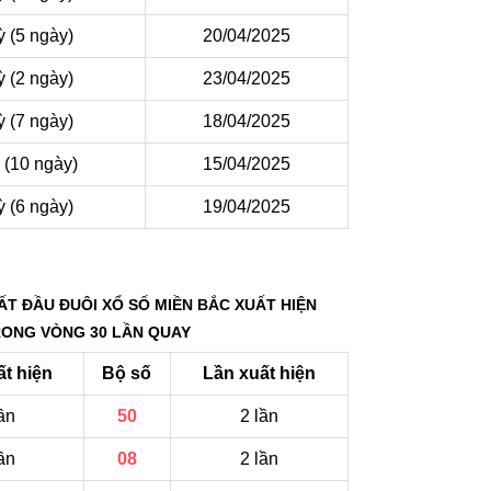
ỳ (5 ngày)
20/04/2025
ỳ (2 ngày)
23/04/2025
ỳ (7 ngày)
18/04/2025
 (10 ngày)
15/04/2025
ỳ (6 ngày)
19/04/2025
T ĐẦU ĐUÔI XỔ SỐ MIỀN BẮC XUẤT HIỆN
ONG VÒNG 30 LẦN QUAY
ất hiện
Bộ số
Lần xuất hiện
ần
50
2 lần
ần
08
2 lần