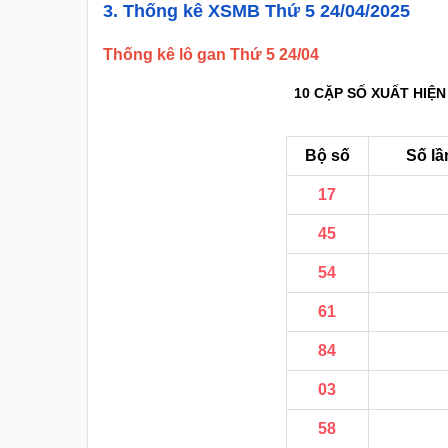
3. Thống kê XSMB Thứ 5 24/04/2025
Thống kê lô gan Thứ 5 24/04
10 CẶP SỐ XUẤT HIỆ
Bộ số
Số lầ
17
45
54
61
84
03
58