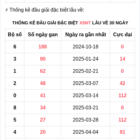
⚡ Thống kê đầu giải đặc biệt lâu về:
THỐNG KÊ ĐẦU GIẢI ĐẶC BIỆT
XSNT
LÂU VỀ 30 NGÀY
Bộ số
Số ngày gan
Ngày ra gần nhất
Cực đại
6
188
2024-10-18
0
3
90
2025-01-24
14
1
62
2025-02-21
0
2
48
2025-03-07
42
0
41
2025-03-14
112
8
34
2025-03-21
0
5
27
2025-03-28
112
4
20
2025-04-04
91