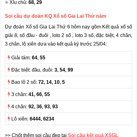
⭐ Xỉu chủ:
68, 29
Soi cầu dự đoán KQ Xổ số Gia Lai Thứ năm
Dự đoán Xổ số Gia Lai Thứ 6 hôm nay gồm Kết quả xổ số
giải 8, số đầu - đuôi , loto 2 số , loto 3 số, đặc biệt, 4 chân,
3 chân, lô xiên dựa vào kết quả kỳ trước 25/04:
Giải tám:
64, 55
Đặc biệt: đầu, đuôi:
3, 54, 99
Bao lô 2 số:
72, 14, 10, 5
3 chân:
41, 66, 55
4 chân:
92, 36, 93, 93
Lô xiên:
6444, 6234
>> Chốt thêm soi cầu đẹp tại
Soi cầu kết quả XSGL