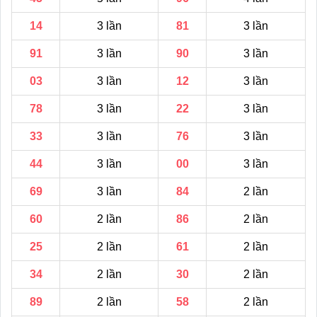
14
3 lần
81
3 lần
91
3 lần
90
3 lần
03
3 lần
12
3 lần
78
3 lần
22
3 lần
33
3 lần
76
3 lần
44
3 lần
00
3 lần
69
3 lần
84
2 lần
60
2 lần
86
2 lần
25
2 lần
61
2 lần
34
2 lần
30
2 lần
89
2 lần
58
2 lần