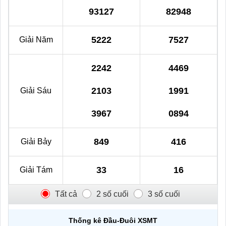
93127
82948
5222
7527
Giải Năm
2242
4469
2103
1991
Giải Sáu
3967
0894
849
416
Giải Bảy
33
16
Giải Tám
Tất cả
2 số cuối
3 số cuối
Thống kê Đầu-Đuôi
XSMT