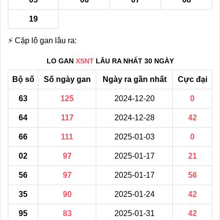
19
⚡ Cặp lô gan lâu ra:
LO GAN
XSNT
LÂU RA NHẤT 30 NGÀY
Bộ số
Số ngày gan
Ngày ra gần nhất
Cực đại
63
125
2024-12-20
0
64
117
2024-12-28
42
66
111
2025-01-03
0
02
97
2025-01-17
21
56
97
2025-01-17
56
35
90
2025-01-24
42
95
83
2025-01-31
42