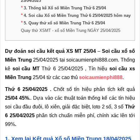
25/04/2025
3. Thống kê Xổ số Miền Trung Thứ 6 25/04
4. Soi cầu Xổ số Miền Trung Thứ 6 25/04/2025 hôm nay
5. Quay thử xổ số Miền Trung Thứ 6 25/04
Quay thử XSMT - xổ số Miền Trung NGÀY 25/04/2025
Dự đoán soi cầu kết quả XS MT 25/04
–
Soi cầu xổ số
Miền Trung
25/04/2025 tại soicaumienphi888.com. Thống
kê
soi cầu MT
Thứ 6 25/04/2025
, Tín hiệu
soi cầu xs
Miền Trung
25/04 từ các cao thủ
soicaumienphi888
.
Thứ 6 25/04/2025
.
Chốt số tín hiệu phân tích kết quả
25/04
45
%.
. Dựa vào các thuật toán thống kế các tín hiệu
soi cầu đầu đuôi, lô xiên, giải đặc biệt, loto 2 số, 3 số
Thứ
6 25/04/2025
phân tích chuẩn miễn phí, chính xác lên tới
99%
.
1. Xem lại Kết quả Xổ số Miền Trung 18/04/2025