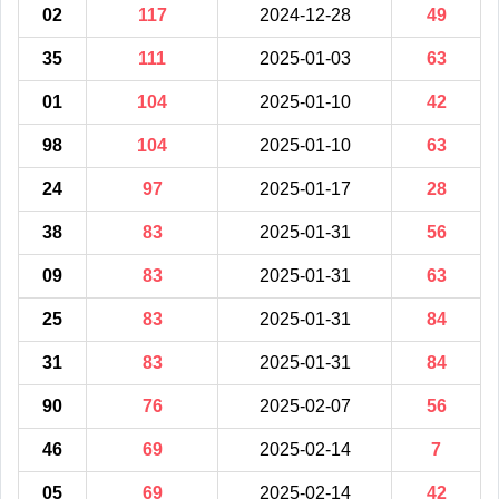
02
117
2024-12-28
49
35
111
2025-01-03
63
01
104
2025-01-10
42
98
104
2025-01-10
63
24
97
2025-01-17
28
38
83
2025-01-31
56
09
83
2025-01-31
63
25
83
2025-01-31
84
31
83
2025-01-31
84
90
76
2025-02-07
56
46
69
2025-02-14
7
05
69
2025-02-14
42