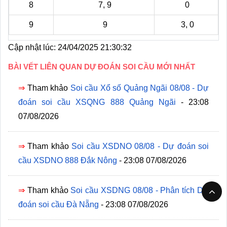
8
7, 9
0
9
9
3, 0
Cập nhật lúc: 24/04/2025 21:30:32
BÀI VẾT LIÊN QUAN DỰ ĐOÁN SOI CẦU MỚI NHẤT
⇒
Tham khảo
Soi cầu Xổ số Quảng Ngãi 08/08 - Dự
đoán soi cầu XSQNG 888 Quảng Ngãi
- 23:08
07/08/2026
⇒
Tham khảo
Soi cầu XSDNO 08/08 - Dự đoán soi
cầu XSDNO 888 Đắk Nông
- 23:08 07/08/2026
⇒
Tham khảo
Soi cầu XSDNG 08/08 - Phân tích Dự
đoán soi cầu Đà Nẵng
- 23:08 07/08/2026