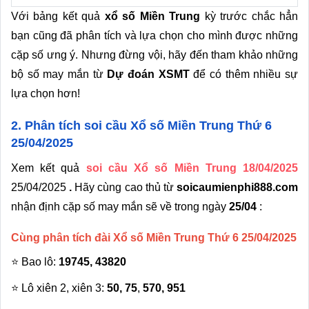
Với bảng kết quả
xổ số Miền Trung
kỳ trước chắc hẳn
bạn cũng đã phân tích và lựa chọn cho mình được những
cặp số ưng ý. Nhưng đừng vội, hãy đến tham khảo những
bộ số may mắn từ
Dự đoán XSMT
để có thêm nhiều sự
lựa chọn hơn!
2. Phân tích soi cầu Xổ số Miền Trung Thứ 6
25/04/2025
Xem kết quả
soi cầu Xổ số Miền Trung 18/04/2025
25/04/2025
.
Hãy cùng cao thủ từ
soicaumienphi888.com
nhận định cặp số may mắn sẽ về trong ngày
25/04
:
Cùng phân tích đài Xổ số Miền Trung
Thứ 6 25/04/2025
⭐ Bao lô:
19745, 43820
⭐ Lô xiên 2, xiên 3:
50, 75
,
570, 951