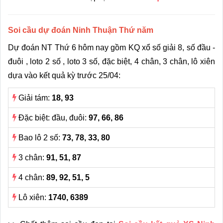
Soi cầu dự đoán Ninh Thuận Thứ năm
Dự đoán NT Thứ 6 hôm nay gồm KQ xổ số giải 8, số đầu -
đuôi , loto 2 số , loto 3 số, đặc biệt, 4 chân, 3 chân, lô xiên
dựa vào kết quả kỳ trước 25/04:
Giải tám:
18, 93
Đặc biệt: đầu, đuôi:
97, 66, 86
Bao lô 2 số:
73, 78, 33, 80
3 chân:
91, 51, 87
4 chân:
89, 92, 51, 5
Lô xiên:
1740, 6389