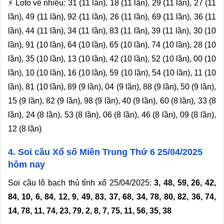
⚡ Loto về nhiều: 31 (11 lần), 18 (11 lần), 29 (11 lần), 27 (11
lần), 49 (11 lần), 92 (11 lần), 26 (11 lần), 69 (11 lần), 36 (11
lần), 44 (11 lần), 34 (11 lần), 83 (11 lần), 39 (11 lần), 30 (10
lần), 91 (10 lần), 64 (10 lần), 65 (10 lần), 74 (10 lần), 28 (10
lần), 35 (10 lần), 13 (10 lần), 42 (10 lần), 52 (10 lần), 00 (10
lần), 10 (10 lần), 16 (10 lần), 59 (10 lần), 54 (10 lần), 11 (10
lần), 81 (10 lần), 89 (9 lần), 04 (9 lần), 88 (9 lần), 50 (9 lần),
15 (9 lần), 82 (9 lần), 98 (9 lần), 40 (9 lần), 60 (8 lần), 33 (8
lần), 24 (8 lần), 53 (8 lần), 06 (8 lần), 46 (8 lần), 09 (8 lần),
12 (8 lần)
4. Soi cầu Xổ số Miền Trung Thứ 6 25/04/2025
hôm nay
Soi cầu lô bạch thủ tỉnh xổ 25/04/2025:
3, 48, 59, 26, 42,
84, 10, 6, 84, 12, 9, 49, 83, 37, 68, 34, 78, 80, 82, 36, 74,
14, 78, 11, 74, 23, 79, 2, 8, 7, 75, 11, 56, 35, 38