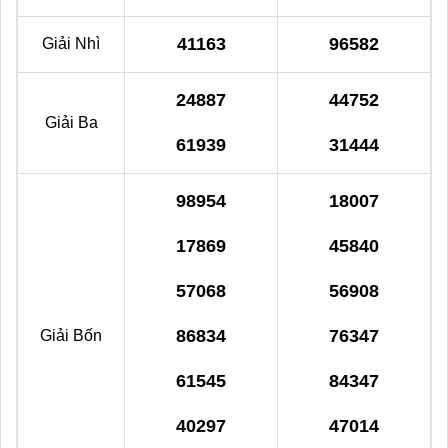
41163
96582
Giải Nhì
24887
44752
Giải Ba
61939
31444
98954
18007
17869
45840
57068
56908
86834
76347
Giải Bốn
61545
84347
40297
47014