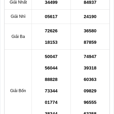
34499
84937
Giải Nhất
05617
24190
Giải Nhì
72626
36580
Giải Ba
18153
87859
50047
74947
56044
39318
88828
60363
73344
09829
Giải Bốn
01774
96555
38344
63258