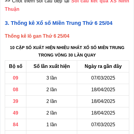
>> Chốt thêm soi cầu đẹp tại
Soi cầu kết quả XS Ninh
Thuận
3. Thống kê Xổ số Miền Trung Thứ 6 25/04
Thống kê lô gan Thứ 6 25/04
10 CẶP SỐ XUẤT HIỆN NHIỀU NHẤT XỔ SỐ MIỀN TRUNG
TRONG VÒNG 30 LẦN QUAY
Bộ số
Số lần xuất hiện
Ngày ra gần đây
09
3 lần
07/03/2025
08
2 lần
18/04/2025
39
2 lần
18/04/2025
49
2 lần
18/04/2025
84
1 lần
07/03/2025