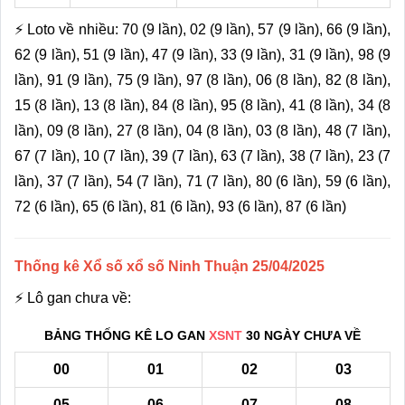
⚡ Loto về nhiều: 70 (9 lần), 02 (9 lần), 57 (9 lần), 66 (9 lần),
62 (9 lần), 51 (9 lần), 47 (9 lần), 33 (9 lần), 31 (9 lần), 98 (9
lần), 91 (9 lần), 75 (9 lần), 97 (8 lần), 06 (8 lần), 82 (8 lần),
15 (8 lần), 13 (8 lần), 84 (8 lần), 95 (8 lần), 41 (8 lần), 34 (8
lần), 09 (8 lần), 27 (8 lần), 04 (8 lần), 03 (8 lần), 48 (7 lần),
67 (7 lần), 10 (7 lần), 39 (7 lần), 63 (7 lần), 38 (7 lần), 23 (7
lần), 37 (7 lần), 54 (7 lần), 71 (7 lần), 80 (6 lần), 59 (6 lần),
72 (6 lần), 65 (6 lần), 81 (6 lần), 93 (6 lần), 87 (6 lần)
Thống kê Xổ số xổ số Ninh Thuận 25/04/2025
⚡ Lô gan chưa về:
BẢNG THỐNG KÊ LO GAN
XSNT
30 NGÀY CHƯA VỀ
00
01
02
03
05
06
07
08