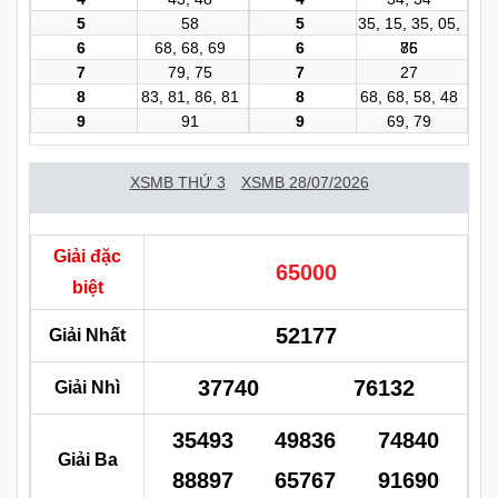
5
58
5
35, 15, 35, 05,
6
68, 68, 69
6
75
86
7
79, 75
7
27
8
83, 81, 86, 81
8
68, 68, 58, 48
9
91
9
69, 79
XSMB THỨ 3
XSMB 28/07/2026
Giải đặc
65000
biệt
52177
Giải Nhất
37740
76132
Giải Nhì
35493
49836
74840
Giải Ba
88897
65767
91690