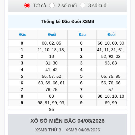
Tất cả
2 số cuối
3 số cuối
Thống kê Đầu-Đuôi
XSMB
Đầu
Đuôi
Đầu
Đuôi
0
00, 02, 05
0
60, 10, 00, 30
1
11, 10, 18, 18,
1
41, 11, 31, 61,
2
18
2
52, 42, 02
91
3
31, 30
3
93, 83
4
41, 42
4
5
56, 57, 52
5
05, 75, 95
6
60, 69, 66, 61
6
56, 76, 66
7
76, 75
7
57
8
83
8
98, 18, 18, 18
9
98, 91, 99, 93,
9
69, 99
95
XỔ SỐ MIỀN BẮC 04/08/2026
XSMB THỨ 3
XSMB 04/08/2026