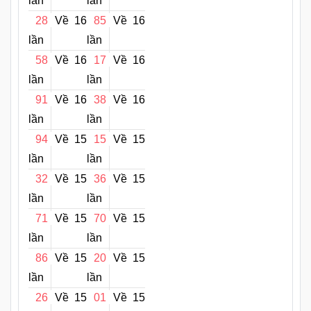
lần
lần
28
Về 16
85
Về 16
lần
lần
58
Về 16
17
Về 16
lần
lần
91
Về 16
38
Về 16
lần
lần
94
Về 15
15
Về 15
lần
lần
32
Về 15
36
Về 15
lần
lần
71
Về 15
70
Về 15
lần
lần
86
Về 15
20
Về 15
lần
lần
26
Về 15
01
Về 15