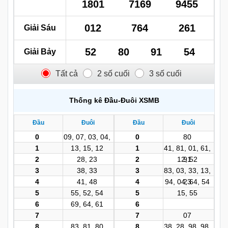
1801
7169
9455
012
764
261
Giải Sáu
52
80
91
54
Giải Bảy
Tất cả
2 số cuối
3 số cuối
Thống kê Đầu-Đuôi
XSMB
Đầu
Đuôi
Đầu
Đuôi
0
09, 07, 03, 04,
0
80
1
13, 15, 12
01
1
41, 81, 01, 61,
2
28, 23
2
12, 52
91
3
38, 33
3
83, 03, 33, 13,
4
41, 48
4
94, 04, 64, 54
23
5
55, 52, 54
5
15, 55
6
69, 64, 61
6
7
7
07
8
83, 81, 80
8
38, 28, 98, 98,