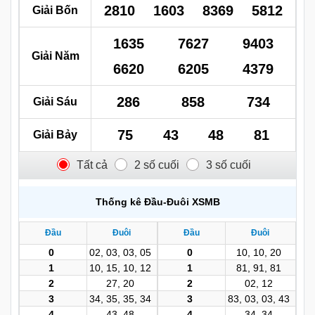
2810
1603
8369
5812
Giải Bốn
1635
7627
9403
Giải Năm
6620
6205
4379
286
858
734
Giải Sáu
75
43
48
81
Giải Bảy
Tất cả
2 số cuối
3 số cuối
Thống kê Đầu-Đuôi
XSMB
Đầu
Đuôi
Đầu
Đuôi
0
02, 03, 03, 05
0
10, 10, 20
1
10, 15, 10, 12
1
81, 91, 81
2
27, 20
2
02, 12
3
34, 35, 35, 34
3
83, 03, 03, 43
4
43, 48
4
34, 34