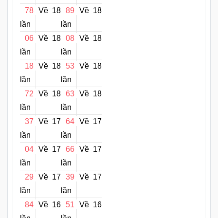
78
Về 18
89
Về 18
lần
lần
06
Về 18
08
Về 18
lần
lần
18
Về 18
53
Về 18
lần
lần
72
Về 18
63
Về 18
lần
lần
37
Về 17
64
Về 17
lần
lần
04
Về 17
66
Về 17
lần
lần
29
Về 17
39
Về 17
lần
lần
84
Về 16
51
Về 16