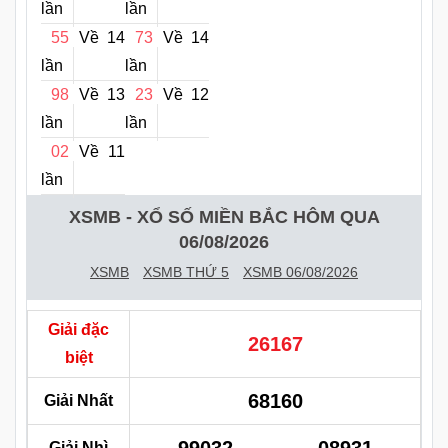
lần
lần
55
Về 14
73
Về 14
lần
lần
98
Về 13
23
Về 12
lần
lần
02
Về 11
lần
XSMB - XỔ SỐ MIỀN BẮC HÔM QUA
06/08/2026
XSMB
XSMB THỨ 5
XSMB 06/08/2026
Giải đặc
26167
biệt
68160
Giải Nhất
Giải Nhì