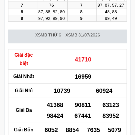
7
60
76
7
97, 87, 57, 27
56
8
87, 88, 82, 80
8
48, 88
9
97, 92, 99, 90
9
99, 49
XSMB THỨ 6
XSMB 31/07/2026
Giải đặc
41710
biệt
16959
Giải Nhất
10739
60924
Giải Nhì
41368
90811
63123
Giải Ba
98424
67441
83952
6052
8854
7635
5079
Giải Bốn