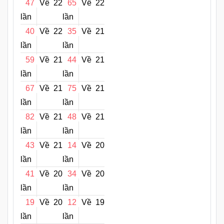
47
Về 22
65
Về 22
lần
lần
40
Về 22
35
Về 21
lần
lần
59
Về 21
44
Về 21
lần
lần
67
Về 21
75
Về 21
lần
lần
82
Về 21
48
Về 21
lần
lần
43
Về 21
14
Về 20
lần
lần
41
Về 20
34
Về 20
lần
lần
19
Về 20
12
Về 19
lần
lần