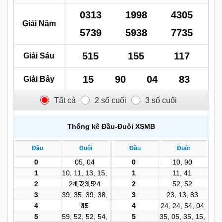
0313
1998
4305
Giải Năm
5739
5938
7735
515
155
117
Giải Sáu
15
90
04
83
Giải Bảy
Tất cả
2 số cuối
3 số cuối
Thống kê Đầu-Đuôi
XSMB
Đầu
Đuôi
Đầu
Đuôi
0
05, 04
0
10, 90
1
10, 11, 13, 15,
1
11, 41
2
24, 23, 24
17, 15
2
52, 52
3
39, 35, 39, 38,
3
23, 13, 83
4
35
41
4
24, 24, 54, 04
5
59, 52, 52, 54,
5
35, 05, 35, 15,