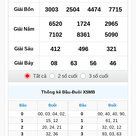
3003
2504
4474
7715
Giải Bốn
6520
1724
2965
Giải Năm
7102
8361
5090
412
496
321
Giải Sáu
08
63
56
46
Giải Bảy
Tất cả
2 số cuối
3 số cuối
Thống kê Đầu-Đuôi
XSMB
Đầu
Đuôi
Đầu
Đuôi
0
00, 03, 04, 02,
0
00, 40, 40, 90,
1
15, 12
08
1
20, 90
61, 21
2
20, 24, 21
2
32, 02, 12
3
32, 36
3
93, 03, 63