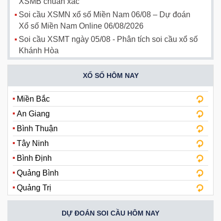
XSMB chuẩn xác
Soi cầu XSMN xổ số Miền Nam 06/08 – Dự đoán
Xổ số Miền Nam Online 06/08/2026
Soi cầu XSMT ngày 05/08 - Phân tích soi cầu xổ số
Khánh Hòa
XỔ SỐ HÔM NAY
Miền Bắc
An Giang
Bình Thuận
Tây Ninh
Bình Định
Quảng Bình
Quảng Trị
DỰ ĐOÁN SOI CẦU HÔM NAY