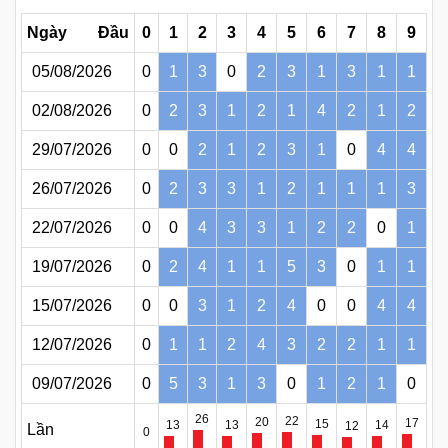
Ngày
Đầu
0
1
2
3
4
5
6
7
8
9
05/08/2026
0
1
3
0
2
3
1
3
1
1
02/08/2026
0
2
3
1
2
1
4
2
1
2
29/07/2026
0
0
2
1
2
3
1
0
4
4
26/07/2026
0
2
3
3
1
2
1
1
1
3
22/07/2026
0
0
4
3
3
1
2
2
0
1
19/07/2026
0
2
4
1
1
5
3
0
1
1
15/07/2026
0
0
3
1
2
4
0
0
4
4
12/07/2026
0
1
1
2
4
3
2
2
1
1
09/07/2026
0
5
3
1
3
0
1
2
1
0
26
22
20
17
15
13
13
14
12
Lần
0