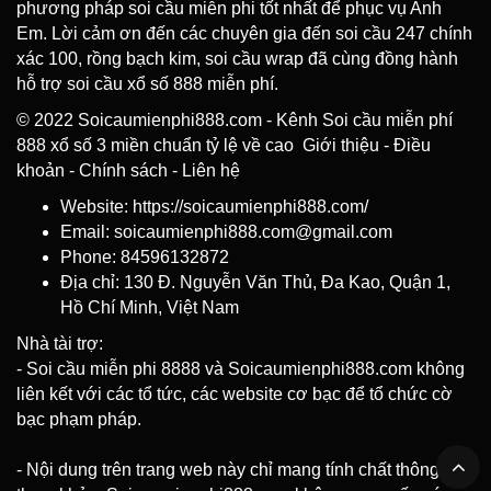
phương pháp soi cầu miễn phi tốt nhất để phục vụ Anh
Em. Lời cảm ơn đến các chuyên gia đến
soi cầu 247 chính
xác 100
, rồng bạch kim, soi cầu wrap đã cùng đồng hành
hỗ trợ soi cầu xổ số 888 miễn phí.
© 2022
Soicaumienphi888.com
- Kênh Soi cầu miễn phí
888 xổ số 3 miền chuẩn tỷ lệ về cao
Giới thiệu
-
Điều
khoản
-
Chính sách
-
Liên hệ
Website: https://soicaumienphi888.com/
Email:
soicaumienphi888.com@gmail.com
Phone: 84596132872
Địa chỉ: 130 Đ. Nguyễn Văn Thủ, Đa Kao, Quận 1,
Hồ Chí Minh, Việt Nam
Nhà tài trợ:
- Soi cầu miễn phi 8888 và Soicaumienphi888.com không
liên kết với các tổ tức, các website cơ bạc để tổ chức cờ
bạc phạm pháp.
- Nội dung trên trang web này chỉ mang tính chất thông tin