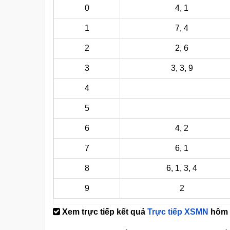
0
4, 1
1
7, 4
2
2, 6
3
3, 3, 9
4
5
6
4, 2
7
6, 1
8
6, 1, 3, 4
9
2
Xem trực tiếp kết quả
Trực tiếp XSMN
hôm 