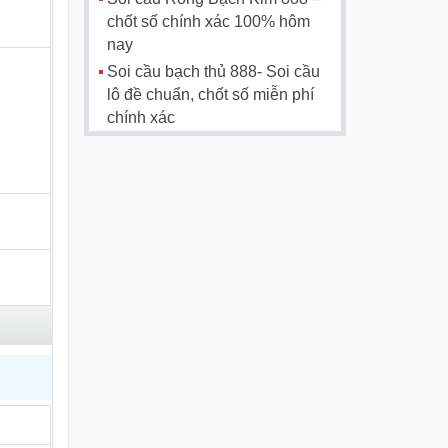
chốt số chính xác 100% hôm
nay
Soi cầu bạch thủ 888- Soi cầu
lô đề chuẩn, chốt số miễn phí
chính xác