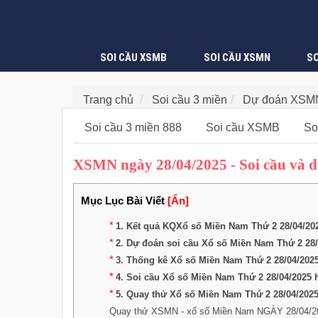
SOI CẦU XSMB
SOI CẦU XSMN
SO
Trang chủ
Soi cầu 3 miền
Dự đoán XSM
Soi cầu 3 miền 888
Soi cầu XSMB
So
XSMN ngày 28/04/2025 - Soi cầu và 
Mục Lục Bài Viết
[Ẩn]
1. Kết quả KQXổ số Miền Nam Thứ 2 28/04/20
2. Dự đoán soi cầu Xổ số Miền Nam Thứ 2 28/
3. Thống kê Xổ số Miền Nam Thứ 2 28/04/202
4. Soi cầu Xổ số Miền Nam Thứ 2 28/04/2025
5. Quay thử Xổ số Miền Nam Thứ 2 28/04/202
Quay thử XSMN - xổ số Miền Nam NGÀY 28/04/2