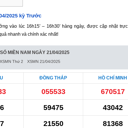
04/2025 kỳ Trước
ởng vào lúc
16h15’ – 16h30’
hàng ngày, được cập nhật trực 
quả nhanh và chính xác nhất!
 SỐ MIỀN NAM NGÀY 21/04/2025
XSMN Thứ 2
XSMN 21/04/2025
AU
ĐỒNG THÁP
HỒ CHÍ MINH
33
055533
670517
6
59475
43042
7
21550
81368