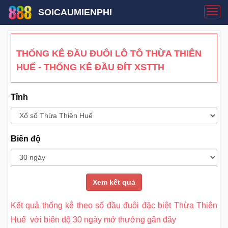
SOICAUMIENPHI
T
o
g
g
THỐNG KÊ ĐẦU ĐUÔI LÔ TÔ THỪA THIÊN
l
HUẾ - THỐNG KÊ ĐẦU ĐÍT XSTTH
e
n
a
Tỉnh
v
i
g
Biên độ
a
t
i
o
Xem kết quả
n
Kết quả thống kê theo số đầu đuôi đặc biệt Thừa Thiên
Huế ​ với biên độ 30 ngày mở thưởng gần đây