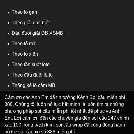
Theo lô gan
Theo giải đặc biệt
Đầu đuôi giải ĐB XSMB
Theo lô rơi
Theo lô xiên
Theo tần suất loto
Theo đầu đuôi lô tô
Thống kê lô câm MB
Cảm ơn các Anh Em đã tin tưởng Kênh Soi cầu miễn phí
888. Chúng tôi luôn nỗ lực hết mình là luôn tìm ra những
phương pháp soi cầu miễn phi tốt nhất để phục vụ Anh
Em. Lời cảm ơn đến các chuyên gia đến
soi cầu 247 chính
xác 100
, rồng bạch kim, soi cầu wrap đã cùng đồng hành
hỗ trợ soi cầu xổ số 888 miễn phí.